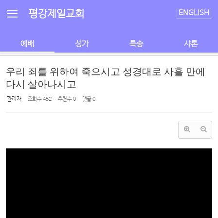
Sketchbook5, 스케치북5
Sketchbook5, 스케치북5
평강제일교회
ENGLISH
예배
성가
특송
샤론
우리 죄를 위하여 죽으시고 성경대로 사흘 만에
다시 살아나시고
관리자
조회 수
452
추천 수
0
댓글
0