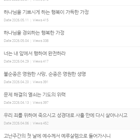
하나님을 기쁘시게 하는 행복이 가득한 가정
Date
2026.05.11
Views
415
하나님을 경외하는 행복한 가정
Date
2026.05.04
Views
338
너는 내 앞에서 행하여 완전하라
Date
2026.04.29
Views
417
불순종은 영원한 사망, 순종은 영원한 생명
Date
2026.04.20
Views
391
문제 해결의 열쇠는 기도의 위력
Date
2026.04.13
Views
397
우리 죄를 위하여 죽으시고 성경대로 사흘 만에 다시 살아나시고
Date
2026.04.06
Views
452
고난주간의 첫 날에 예수께서 예루살렘으로 들어가시니