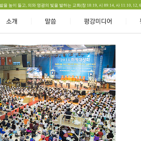
들고, 의와 영광의 빛을 발하는 교회(창 18:19, 시 89:14, 사 11:10, 12, 60:1-