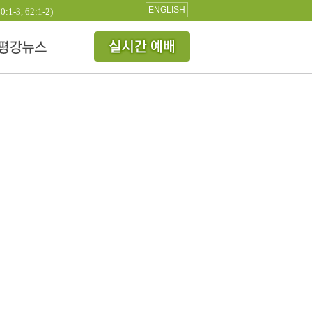
ENGLISH
3, 62:1-2)