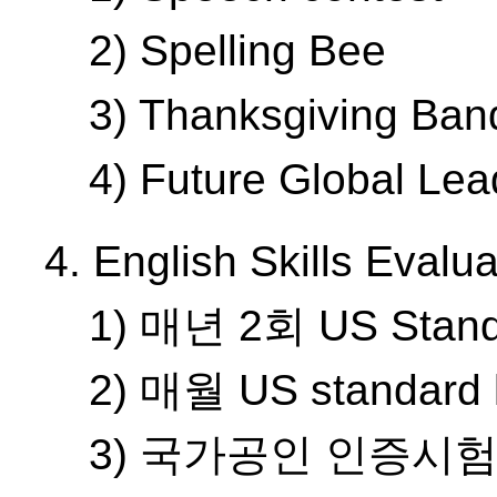
2) Spelling Bee
3) Thanksgiving Ban
4) Future Global Le
4. English Skills Eva
1) 매년 2회 US Stand
2) 매월 US standard l
3) 국가공인 인증시험(