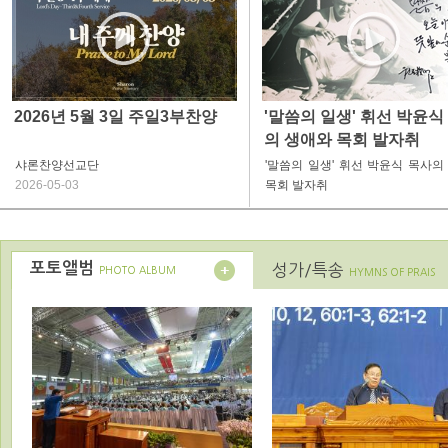
2026년 5월 3일 주일3부찬양
'말씀의 일생' 휘선 박윤식
의 생애와 목회 발자취
샤론찬양선교단
'말씀의 일생' 휘선 박윤식 목사의
2026-05-03
목회 발자취
포토앨범
성가/특송
PHOTO ALBUM
HYMNS OF PRAIS