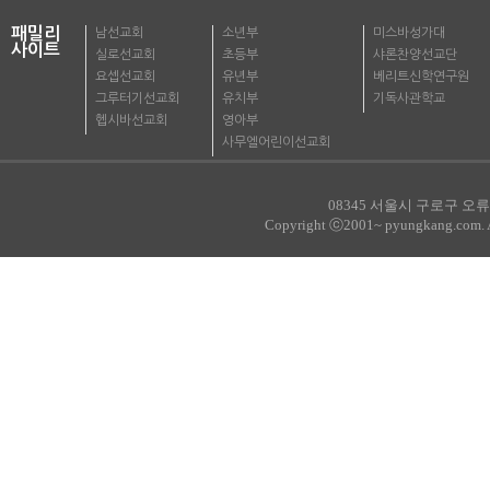
패밀리
남선교회
소년부
미스바성가대
사이트
실로선교회
초등부
샤론찬양선교단
요셉선교회
유년부
베리트신학연구원
그루터기선교회
유치부
기독사관학교
헵시바선교회
영아부
사무엘어린이선교회
08345 서울시 구로구 오류로
Copyright ⓒ2001~ pyungkang.com. All