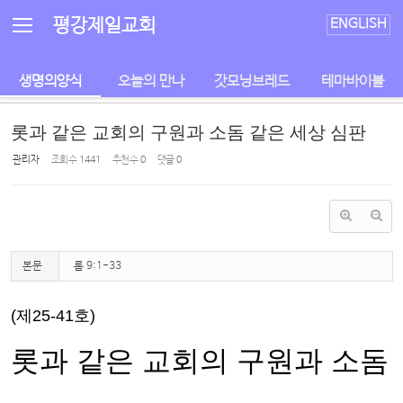
Sketchbook5, 스케치북5
Sketchbook5, 스케치북5
평강제일교회
ENGLISH
생명의양식
오늘의 만나
갓모닝브레드
테마바이블
롯과 같은 교회의 구원과 소돔 같은 세상 심판
관리자
조회 수
1441
추천 수
0
댓글
0
본문
롬 9:1-33
(제25-41호)
롯과 같은 교회의 구원과 소돔