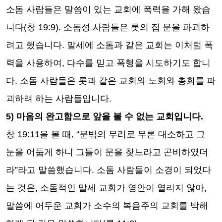
소돔 사람들은 말씀이 있는 교회에 폭력을 가해 왔습
니다
(
창
19:9).
소돔성 사람들은 롯의 집 문을 파괴하
려고 했습니다
.
말세에 소돔과 같은 교회는 이처럼 폭
력을 사용하여
,
다수를 믿고 폭행을 시도하기도 합니
다
.
소돔 사람들은 롯과 같은 교회와 노회와 총회를 파
괴하려 하는 사람들입니다
.
5)
마음의 완고함으로 앞을 볼 수 없는 교회입니다
.
창
19:11
을 볼 때
, “
문밖의 무리로 무론 대소하고 그
눈을 어둡게 하니 그들이 문을 찾느라고 곤비하였더
라
”
라고 말씀했습니다
.
소돔 사람들이 소경이 되었다
는 것은
,
소돔적인 말세 교회가 영안이 열리지 않아
,
말씀에 어두운 교회가 소수의 복음주의 교회를 박해