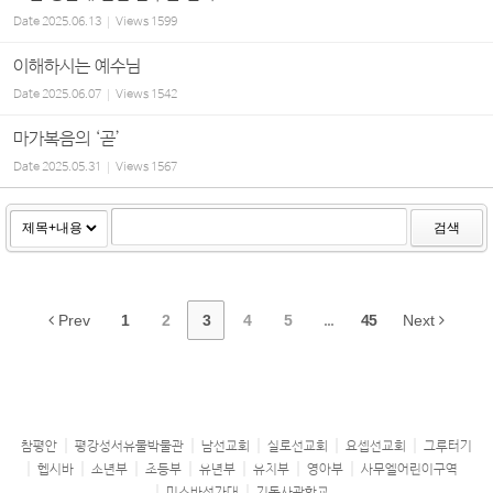
Date
2025.06.13
Views
1599
이해하시는 예수님
Date
2025.06.07
Views
1542
마가복음의 ‘곧’
Date
2025.05.31
Views
1567
검색
Prev
1
2
3
4
5
...
45
Next
참평안
평강성서유물박물관
남선교회
실로선교회
요셉선교회
그루터기
헵시바
소년부
초등부
유년부
유치부
영아부
사무엘어린이구역
미스바성가대
기독사관학교