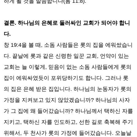
하게 될 것을 말씀합니다
(
롬
11:8).
결론
.
하나님의 은혜로 둘러싸인 교회가 되어야 합니
다
.
창
19:4
을 볼 때
,
소돔 사람들은 롯의 집을 에워쌌습니
다
.
끝날에 롯과 같은 신령한 일꾼 교회
,
언약이 있는
교회는 늘 이렇게
,
믿음이 없는 소돔 사람들에게 롯의
집이 에워싸였듯이 포위당하기도 합니다
.
그러나 롯
의 집은 은혜 받은 집입니다
.
하나님의 눈동자가 롯의
가정을 지켜보고 있지 않았겠습니까
?
하나님의 사자
가 그 집에 왜 들어갔습니까
?
하나님께서 택하신 자를
지키고
,
택하신 자를 인도하고
,
선한 길로 축복해 주기
위해서
,
두 천사가 롯의 가정에 들어갔습니다
.
오늘날