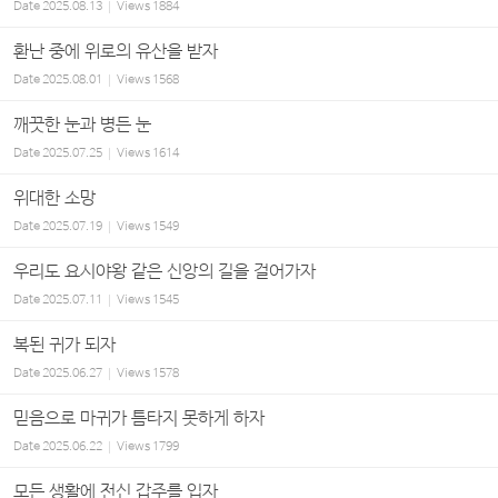
Date
2025.08.13
Views
1884
환난 중에 위로의 유산을 받자
Date
2025.08.01
Views
1568
깨끗한 눈과 병든 눈
Date
2025.07.25
Views
1614
위대한 소망
Date
2025.07.19
Views
1549
우리도 요시야왕 같은 신앙의 길을 걸어가자
Date
2025.07.11
Views
1545
복된 귀가 되자
Date
2025.06.27
Views
1578
믿음으로 마귀가 틈타지 못하게 하자
Date
2025.06.22
Views
1799
모든 생활에 전신 갑주를 입자