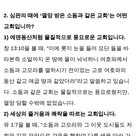
2.
심판의 때에
‘
멸망 받은 소돔과 같은 교회
’
는 어떤
교회입니까
?
1)
에덴동산처럼 물질적으로 풍요로운 교회입니다
.
창
13:10
을 볼 때
, “
이에 롯이 눈을 들어 요단 들을 바
라본즉 소알까지 온 땅에 물이 넉넉하니 여호와께서
소돔과 고모라를 멸하시기 전이었는 고로 여호와의
동산 같고 애굽 땅과 같았더라
”
라고 말씀하고 있습니
다
.
소돔과 같은 교회는 물질적으로는 풍요로웠지만
,
멸망 당할 수밖에 없었습니다
.
2)
세상의 즐거움과 쾌락을 따르는 교회입니다
.
유
1:7
을 볼 때
, “
소돔과 고모라와 그 이웃 도시들도 저
희와 같은 모양으로 간음을 행하며 다른 색을 따라 가