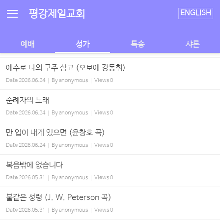
Sketchbook5, 스케치북5
Sketchbook5, 스케치북5
평강제일교회
ENGLISH
예배
성가
특송
샤론
예수로 나의 구주 삼고 (오보에 강동휘)
Date
2026.06.24
By
anonymous
Views
0
순례자의 노래
Date
2026.06.24
By
anonymous
Views
0
만 입이 내게 있으면 (윤창호 곡)
Date
2026.06.24
By
anonymous
Views
0
복음밖에 없습니다
Date
2026.05.31
By
anonymous
Views
0
불같은 성령 (J. W. Peterson 곡)
Date
2026.05.31
By
anonymous
Views
0