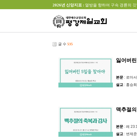
2026년 신앙지표 :
열방을 향하여 구속 경륜의 깃발을 높이 
글 수
535
잃어버린
본문
: 로마서 
설교
: 홍승희
맥추절의
본문
: 레 23:
설교
: 변제준