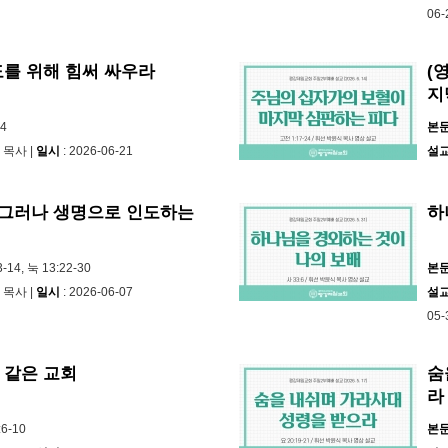
06-
도를 위해 힘써 싸우라
(
지
-4
본
 목사 |
일시
: 2026-06-21
설
, 그러나 생명으로 인도하는
하
3-14, 눅 13:22-30
본
 목사 |
일시
: 2026-06-07
설
05-
 같은 교회
숨
라
:6-10
본