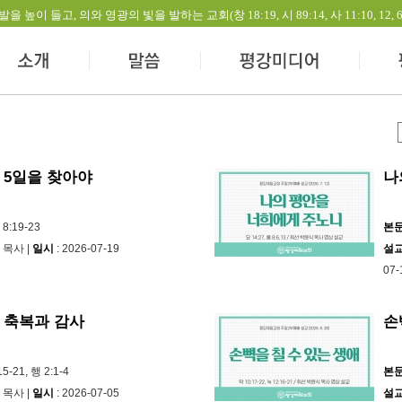
들고, 의와 영광의 빛을 발하는 교회(창 18:19, 시 89:14, 사 11:10, 12, 60:1-
 5일을 찾아야
나
8:19-23
본
 목사 |
일시
: 2026-07-19
설
07-
 축복과 감사
손
15-21, 행 2:1-4
본
 목사 |
일시
: 2026-07-05
설