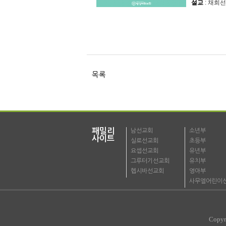
설교
: 채희선
목록
패밀리
남선교회
소년부
사이트
실로선교회
초등부
요셉선교회
유년부
그루터기선교회
유치부
헵시바선교회
영아부
사무엘어린이
Copyr