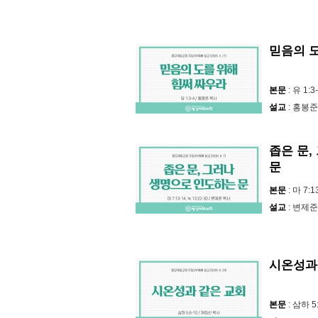
믿음의 
본문
: 유 1:3
설교
: 홍봉준
좁은 문
문
본문
: 마 7:1
설교
: 변제준
시온성과
본문
: 삼하 5