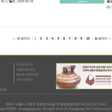
 목사 |
일시
: 2026-05-24
설
05-
첫 페이지
끝 페이지
1
2
3
4
5
6
7
8
9
10
미스바성가대
샤론찬양선교단
베리트신학연구원
기독사관학교
선교회
08345 서울시 구로구 오류로 8라길 50 평강제일교회 TEL.02.2625.1441
ight ⓒ2001~ pyungkang.com. All rights reserved. Pyungkang Cheil Presbyterian 