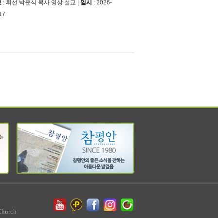
교
: 휘선 박윤식 목사 영상 설교 |
일시
: 2026-
17
Church