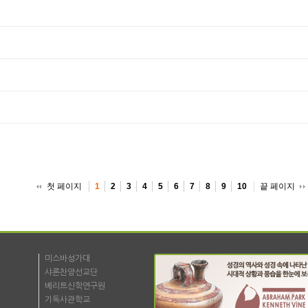
첫 페이지
끝 페이지
1
2
3
4
5
6
7
8
9
10
미스바성가대
샤론찬양선교단
베리트신학연구원
기독사관학교