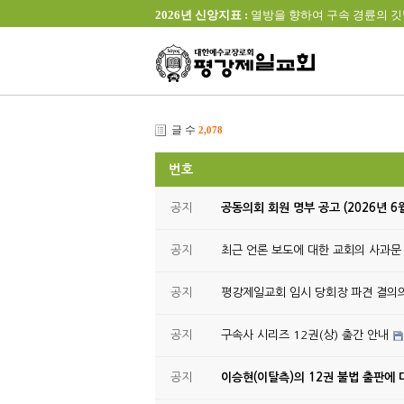
2026년 신앙지표 :
열방을 향하여 구속 경륜의 깃발을 높이 
글 수
2,078
번호
공지
공동의회 회원 명부 공고 (2026년 6
공지
최근 언론 보도에 대한 교회의 사과문
공지
평강제일교회 임시 당회장 파견 결의
공지
구속사 시리즈 12권(상) 출간 안내
공지
이승현(이탈측)의 12권 불법 출판에 