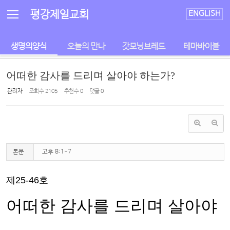
Sketchbook5, 스케치북5
Sketchbook5, 스케치북5
평강제일교회
ENGLISH
생명의양식
오늘의 만나
갓모닝브레드
테마바이블
어떠한 감사를 드리며 살아야 하는가?
관리자
조회 수
2105
추천 수
0
댓글
0
본문
고후 8:1-7
제25-46호
어떠한 감사를 드리며 살아야