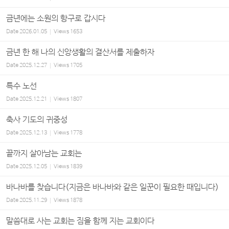
금년에는 소원의 항구로 갑시다
Date
2026.01.05
Views
1653
금년 한 해 나의 신앙생활의 결산서를 제출하자
Date
2025.12.27
Views
1705
특수 노선
Date
2025.12.21
Views
1807
축사 기도의 귀중성
Date
2025.12.13
Views
1778
끝까지 살아남는 교회는
Date
2025.12.05
Views
1839
바나바를 찾습니다(지금은 바나바와 같은 일꾼이 필요한 때입니다)
Date
2025.11.29
Views
1878
말씀대로 사는 교회는 짐을 함께 지는 교회이다