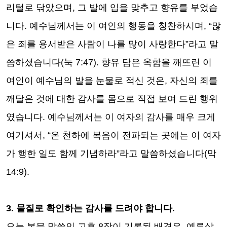
리털로 닦았으며
,
그 발에 입을 맞추고 향유를 부었습
니다
.
예수님께서는 이 여인의 행동을 칭찬하시며
, “
많
은 죄를 용서받은 사람이 나를 많이 사랑한다
”
라고 말
씀하셨습니다
(
눅
7:47).
향유 담은 옥합을 깨뜨린 이
여인이 예수님의 발을 눈물로 적신 것은
,
자신의 죄를
깨달은 것에 대한 감사를 몸으로 직접 보여 드린 행위
였습니다
.
예수님께서는 이 여자의 감사를 매우 크게
여기셔서
, “
온 천하에 복음이 전파되는 곳에는 이 여자
가 행한 일도 함께 기념하라
”
라고 말씀하셨습니다
(
막
14:9).
3.
물질로 확인하는 감사를 드려야 합니다
.
오늘 본문 말씀인 고후
8
장이 기록된 배경은
,
예루살