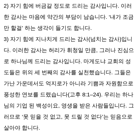
2)
자기 힘에 버금갈 정도로 드리는 감사입니다
.
이러
한 감사는 마음에 약간의 부담이 남습니다
. ‘
내가 조금
만 할걸
’
하는 생각이 들기도 합니다
.
3)
자기 힘에 지나치게 드리는 감사
(
넘치는 감사
)
입니
다
.
이러한 감사는 허리가 휘청일 만큼
,
그러나 진심으
로 하나님께 드리는 감사입니다
.
마게도냐 교회의 성
도들은 위의 세 번째의 감사를 실천했습니다
.
그들은
가난 가운데서도 억지로가 아니라 기쁨과 자원함으로
풍성한 연보를 드렸습니다
(
고후
8:1
–
24).
우리는 하나
님의 기업 된 백성이요
,
영생을 받은 사람들입니다
.
그
러므로
‘
못 믿을 것 없고
,
못 드릴 것 없다
’
는 믿음으로
살아야 합니다
.