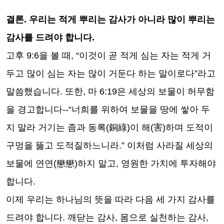
결론
.
우리는 적게 뿌리는 감사가 아니라 많이 뿌리는
감사를 드려야 합니다
.
고후
9:6
을 볼 때
, “
이것이 곧 적게 심는 자는 적게 거
두고 많이 심는 자는 많이 거둔다 하는 말이로다
”
라고
말씀했습니다
.
또한
,
마
6:19
은 세상의 보물이 허무함
을 경고합니다
--“
너희를 위하여 보물을 땅에 쌓아 두
지 말라 거기는 좀과 동록
(
銅綠
)
이 해
(
害
)
하며 도적이
구멍을 뚫고 도적질하느니라
.”
이처럼 사라질 세상의
보물에 연연
(
戀戀
)
하지 말고
,
영원한 가치에 투자해야
합니다
.
이제 우리는 하나님의 뜻을 따라 다음 세 가지 감사를
드려야 합니다
.
깨닫는 감사
,
몸으로 실천하는 감사
,