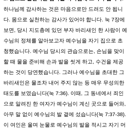
하나님께 감사하는 것은 마음으로만 드려도 안 됩니
다
.
몸으로 실천하는 감사가 있어야 합니다
.
눅
7
장에
보면
,
당시 지도층에 있던 부자 바리새인 한 사람이 예
수님의 정체를 알아보고자 예수님을 자기 집으로 초
청했습니다
.
예수님 당시의 관습으로는
,
손님을 맞이
할 때 물을 준비해 손과 발을 씻게 하고
,
수건을 제공
하는 것이 당연했습니다
.
그러나 예수님을 초대한 그
바리새인은 물조차 내어 주지 않는 등 매우 무성의한
태도를 보였습니다
(
눅
7:36).
이때
,
그 동네에서 죄인
으로 알려진 한 여자가 예수님이 계신 곳으로 들어와
,
아무 말 없이 예수님의 발 곁에 섰습니다
(
눅
7:37-38).
이 여인은 울며 눈물로 예수님의 발을 적시고 자기 머