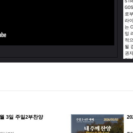
STR
GOS
로부
라이
는 
밍 
적으
될 
권자
아닌
교회
에서
CCL
Lic
 5월 3일 주일2부찬양
2