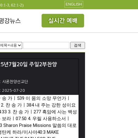
ENGLISH
3, 62:1-2)
검색
25년7월20일 주일2부찬양
: 샤론찬양선교단
: 2025-07-20
 찬 송 가ㅣ539 이 몸의 소망 무언가ㅣ
2. 찬 송 가ㅣ384 내 주는 강한 성이요
4:33
3. 찬 송 가ㅣ277 흑암에 사는 백성
 보라ㅣ
07:50
4. 우릴 사용하소서ㅣ
3
Sharon Praise Missions 말씀의 대로
평탄케 하라/이사야40:3 MAKE