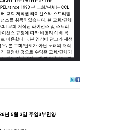
AIGHT THE PATH FOR THE
PEL/since 1993 본 교회/단체는 CCLI
터 교회 저작권 라이선스와 스트리밍
선스를 취득하였습니다. 본 교회/단체
CCLI 교회 저작권 라이선스 및 스트리
라이선스 규정에 따라 비영리 예배 목
로 이용합니다. 본 영상에 광고가 재생
경우, 본 교회/단체가 아닌 노래의 저작
가 결정한 것으로 수익은 교회/단체가
 노래의 저작권자에게 분배됩니다. 본
/단체의 라이선스 취득 사실을 CCLI
 확인할 수 있습니다. "평강제일교회"
I License
#660334
CCLI Streaming
ense
#201748
Tw
Fa
itte
ce
r
bo
ok
026년 5월 3일 주일3부찬양