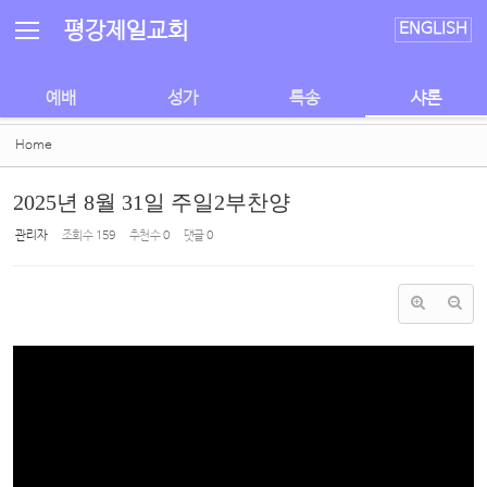
Sketchbook5, 스케치북5
Sketchbook5, 스케치북5
평강제일교회
ENGLISH
예배
성가
특송
샤론
Home
2025년 8월 31일 주일2부찬양
관리자
조회 수
159
추천 수
0
댓글
0