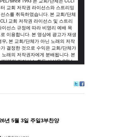
PEL/since 1993 본 교회/단체는 CCLI
터 교회 저작권 라이선스와 스트리밍
선스를 취득하였습니다. 본 교회/단체
CCLI 교회 저작권 라이선스 및 스트리
라이선스 규정에 따라 비영리 예배 목
로 이용합니다. 본 영상에 광고가 재생
경우, 본 교회/단체가 아닌 노래의 저작
가 결정한 것으로 수익은 교회/단체가
 노래의 저작권자에게 분배됩니다. 본
/단체의 라이선스 취득 사실을 CCLI
 확인할 수 있습니다. "평강제일교회"
I License
#660334
CCLI Streaming
ense
#201748
Tw
Fa
itte
ce
r
bo
ok
026년 5월 3일 주일3부찬양