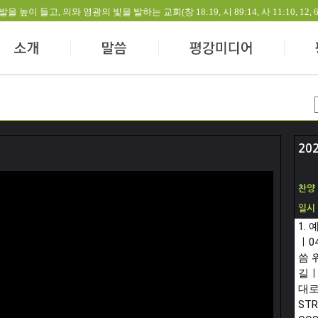
들고, 의와 영광의 빛을 발하는 교회(창 18:19, 시 89:14, 사 11:10, 12, 60:1-
20
찬양
일시
1.
ㅣ
0
씀 
길
대로
STR