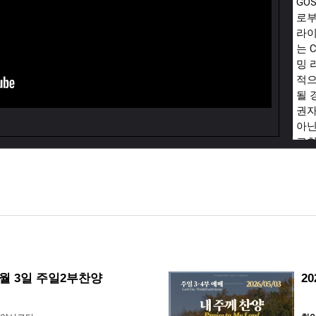
GOS
로부
라이
는 
밍 
적으
될 
권자
아닌
교회
에서
CCL
Lic
 5월 3일 주일2부찬양
2