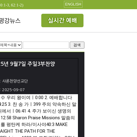
ENGLISH
3, 62:1-2)
검색
25년 9월7일 주일3부찬양
: 샤론찬양선교단
: 2025-09-07
 예수 우리 왕이여ㅣ
0:00
2. 예배합니다
4:25
3. 찬 송 가ㅣ399 주의 약속하신 말
위에서ㅣ
06:41
4. 주가 보이신 생명의
ㅣ
12:58
Sharon Praise Missions 말씀의
를 평탄케 하라/이사야40:3 MAKE
AIGHT THE PATH FOR THE