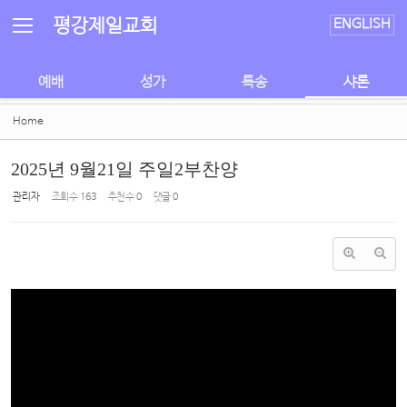
Sketchbook5, 스케치북5
Sketchbook5, 스케치북5
평강제일교회
ENGLISH
예배
성가
특송
샤론
Home
2025년 9월21일 주일2부찬양
관리자
조회 수
163
추천 수
0
댓글
0