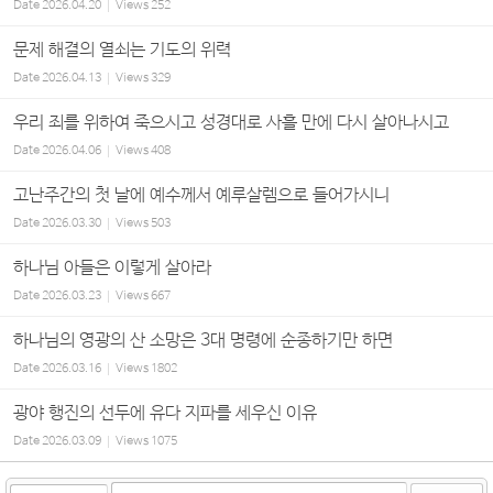
Date
2026.04.20
Views
252
문제 해결의 열쇠는 기도의 위력
Date
2026.04.13
Views
329
우리 죄를 위하여 죽으시고 성경대로 사흘 만에 다시 살아나시고
Date
2026.04.06
Views
408
고난주간의 첫 날에 예수께서 예루살렘으로 들어가시니
Date
2026.03.30
Views
503
하나님 아들은 이렇게 살아라
Date
2026.03.23
Views
667
하나님의 영광의 산 소망은 3대 명령에 순종하기만 하면
Date
2026.03.16
Views
1802
광야 행진의 선두에 유다 지파를 세우신 이유
Date
2026.03.09
Views
1075