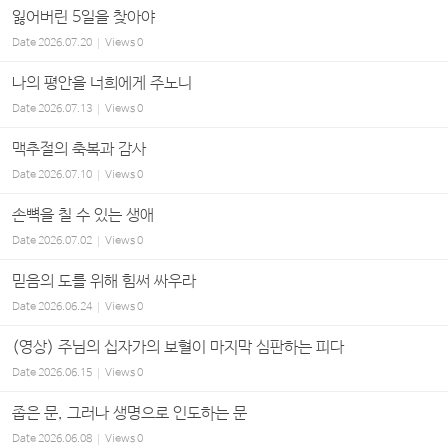
잃어버린 5일을 찾아야
Date
2026.07.20
Views
0
나의 평안을 너희에게 주노니
Date
2026.07.13
Views
0
맥추절의 축복과 감사
Date
2026.07.10
Views
0
손뼉을 칠 수 있는 생애
Date
2026.07.02
Views
0
믿음의 도를 위해 힘써 싸우라
Date
2026.06.24
Views
0
(영상) 주님의 십자가의 보혈이 마지막 심판하는 피다
Date
2026.06.15
Views
0
좁은 문, 그러나 생명으로 인도하는 문
Date
2026.06.08
Views
0