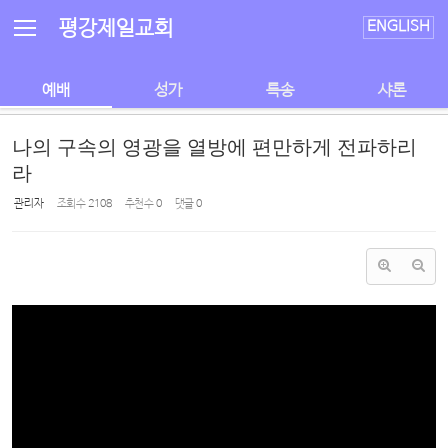
Sketchbook5, 스케치북5
Sketchbook5, 스케치북5
평강제일교회
ENGLISH
예배
성가
특송
샤론
나의 구속의 영광을 열방에 편만하게 전파하리
라
관리자
조회 수
2108
추천 수
0
댓글
0