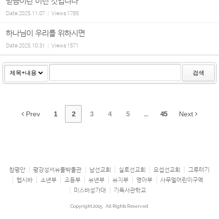
믿음이란 이런 것입니다
Date
2025.11.07
Views
1785
하나님이 우리를 위하시면
Date
2025.10.31
Views
1571
검색
Prev
1
2
3
4
5
...
45
Next
참평안
평강성서유물박물관
남선교회
실로선교회
요셉선교회
그루터기
헵시바
소년부
초등부
유년부
유치부
영아부
사무엘어린이구역
미스바성가대
기독사관학교
Copyright 2015
All Rights Reserved.