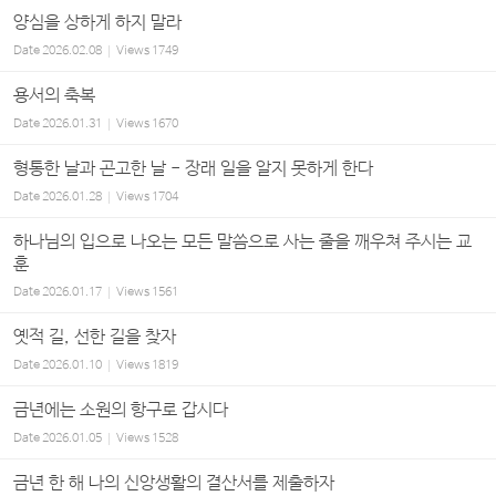
양심을 상하게 하지 말라
Date
2026.02.08
Views
1749
용서의 축복
Date
2026.01.31
Views
1670
형통한 날과 곤고한 날 - 장래 일을 알지 못하게 한다
Date
2026.01.28
Views
1704
하나님의 입으로 나오는 모든 말씀으로 사는 줄을 깨우쳐 주시는 교
훈
Date
2026.01.17
Views
1561
옛적 길, 선한 길을 찾자
Date
2026.01.10
Views
1819
금년에는 소원의 항구로 갑시다
Date
2026.01.05
Views
1528
금년 한 해 나의 신앙생활의 결산서를 제출하자