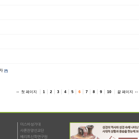
자
첫 페이지
끝 페이지
1
2
3
4
5
6
7
8
9
10
미스바성가대
샤론찬양선교단
베리트신학연구원