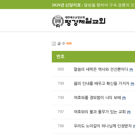
2026년 신앙지표 :
열방을 향하여 구속 경륜의 깃발을 높이 
글 수
900
번호
800
말씀의 세력은 역사와 전진뿐이다
799
욥의 인내를 배우고 확신을 가지자
798
여호와를 경외함이 너의 보배
797
여호와의 불과 풀무가 있는 교회
796
우리도 노아같이 하나님께 인정받자