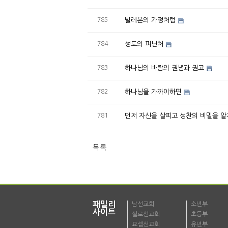
785
빌레몬의 가정처럼
784
성도의 피난처
783
하나님의 바람의 권념과 권고
782
하나님을 가까이하면
781
먼저 자신을 살피고 성찬의 비밀을 알
목록
패밀리
남선교회
소년부
사이트
실로선교회
초등부
요셉선교회
유년부