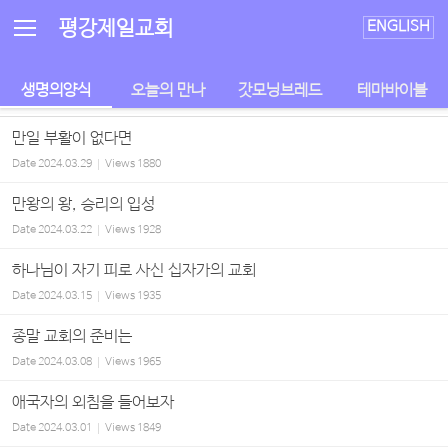
Sketchbook5, 스케치북5
Sketchbook5, 스케치북5
평강제일교회
ENGLISH
생명의양식
오늘의 만나
갓모닝브레드
테마바이블
만일 부활이 없다면
Date
2024.03.29
Views
1880
만왕의 왕, 승리의 입성
Date
2024.03.22
Views
1928
하나님이 자기 피로 사신 십자가의 교회
Date
2024.03.15
Views
1935
종말 교회의 준비는
Date
2024.03.08
Views
1965
애국자의 외침을 들어보자
Date
2024.03.01
Views
1849