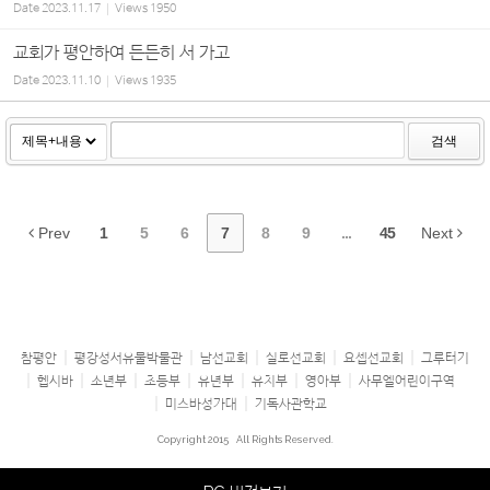
Date
2023.11.17
Views
1950
교회가 평안하여 든든히 서 가고
Date
2023.11.10
Views
1935
검색
Prev
1
5
6
7
8
9
...
45
Next
참평안
평강성서유물박물관
남선교회
실로선교회
요셉선교회
그루터기
헵시바
소년부
초등부
유년부
유치부
영아부
사무엘어린이구역
미스바성가대
기독사관학교
Copyright 2015
All Rights Reserved.