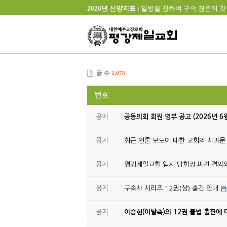
2026년 신앙지표 :
열방을 향하여 구속 경륜의 깃발을 높이 
글 수
2,078
번호
공지
공동의회 회원 명부 공고 (2026년 6
공지
최근 언론 보도에 대한 교회의 사과문
공지
평강제일교회 임시 당회장 파견 결의
공지
구속사 시리즈 12권(상) 출간 안내
공지
이승현(이탈측)의 12권 불법 출판에 