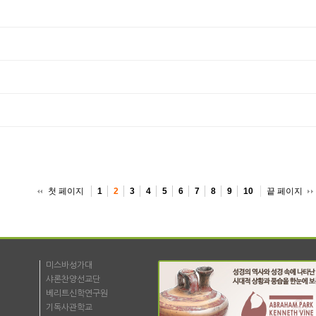
첫 페이지
끝 페이지
1
2
3
4
5
6
7
8
9
10
미스바성가대
샤론찬양선교단
베리트신학연구원
기독사관학교