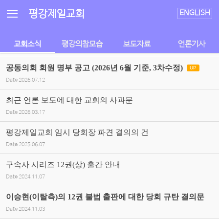
Sketchbook5, 스케치북5
Sketchbook5, 스케치북5
평강제일교회
ENGLISH
교회소식
평강의참모습
보도자료
언론기사
공동의회 회원 명부 공고 (2026년 6월 기준, 3차수정)
UP
Date
2026.07.12
최근 언론 보도에 대한 교회의 사과문
Date
2026.03.17
평강제일교회 임시 당회장 파견 결의의 건
Date
2025.06.07
구속사 시리즈 12권(상) 출간 안내
Date
2024.11.07
이승현(이탈측)의 12권 불법 출판에 대한 당회 규탄 결의문
Date
2024.11.03