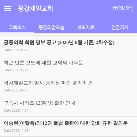
Sketchbook5, 스케치북5
Sketchbook5, 스케치북5
평강제일교회
ENGLISH
교회소식
평강의참모습
보도자료
언론기사
공동의회 회원 명부 공고 (2026년 6월 기준, 2차수정)
Date
2026.07.12
최근 언론 보도에 대한 교회의 사과문
Date
2026.03.17
평강제일교회 임시 당회장 파견 결의의 건
Date
2025.06.07
구속사 시리즈 12권(상) 출간 안내
Date
2024.11.07
이승현(이탈측)의 12권 불법 출판에 대한 당회 규탄 결의문
Date
2024.11.03