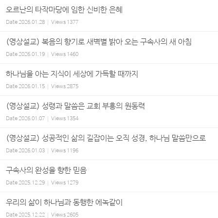
오르난의 타작마당에 임한 신비한 은혜
Date
2026.01.28
Views
1377
(영상설교) 복음의 향기로 새벽별 밝아 오는 구속사의 새 아침
Date
2026.01.19
Views
1460
하나님을 아는 지식이 세상에 가득할 때까지
Date
2026.01.15
Views
2875
(영상설교) 성령과 말씀은 교회 부흥의 원동력
Date
2026.01.07
Views
1354
(영상설교) 성공적인 삶의 길잡이는 오직 성경, 하나님 말씀만으로
Date
2026.01.03
Views
1196
구속사의 완성을 향한 믿음
Date
2025.12.29
Views
1279
우리의 삶이 하나님과 동행한 에녹같이
Date
2025.12.22
Views
2605