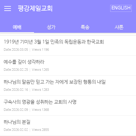
Sketchbook5, 스케치북5
Sketchbook5, 스케치북5
평강제일교회
ENGLISH
예배
성가
특송
샤론
1919년 기미년 3월 1일 민족의 독립운동과 한국교회
Date
2026.03.05
Views
1196
예수를 깊이 생각하라
Date
2026.02.25
Views
1265
하나님의 말씀만 믿고 가는 자에게 보장된 형통의 내일
Date
2026.02.16
Views
1283
구속사의 영광을 성취하는 교회의 사명
Date
2026.02.09
Views
1368
하나님의 본질
Date
2026.02.02
Views
2855