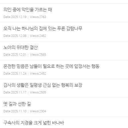
의인 중에 악인을 가르는 때
Date
2025.12.19
Views
2763
오직 나는 하나님의 집에 있는 푸른 감람나무
Date
2025.12.08
Views
2462
노아의 위대한 결산
Date
2025.12.01
Views
2565
온전한 믿음은 남들이 필요로 하는 곳에 앞장서는 행동
Date
2025.11.24
Views
2452
감사의 생활은 일평생 근심 없는 행복의 보장
Date
2025.11.17
Views
2505
옛 길과 선한 길
Date
2025.11.10
Views
2304
구속사의 지경을 크게 넓힌 바나바