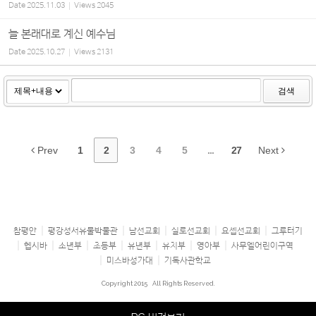
Date
2025.11.03
Views
2045
늘 본래대로 계신 예수님
Date
2025.10.27
Views
2131
검색
Prev
1
2
3
4
5
...
27
Next
참평안
평강성서유물박물관
남선교회
실로선교회
요셉선교회
그루터기
헵시바
소년부
초등부
유년부
유치부
영아부
사무엘어린이구역
미스바성가대
기독사관학교
Copyright 2015
All Rights Reserved.