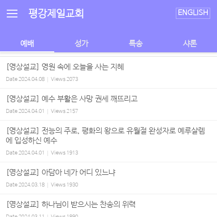
Sketchbook5, 스케치북5
Sketchbook5, 스케치북5
평강제일교회
ENGLISH
예배
성가
특송
샤론
[영상설교] 영원 속에 오늘을 사는 지혜
Date
2024.04.08
Views
2073
[영상설교] 예수 부활은 사망 권세 깨뜨리고
Date
2024.04.01
Views
2157
[영상설교] 전능의 주로, 평화의 왕으로 유월절 완성자로 예루살렘
에 입성하신 예수
Date
2024.04.01
Views
1913
[영상설교] 아담아 네가 어디 있느냐
Date
2024.03.18
Views
1930
[영상설교] 하나님이 받으시는 찬송의 위력