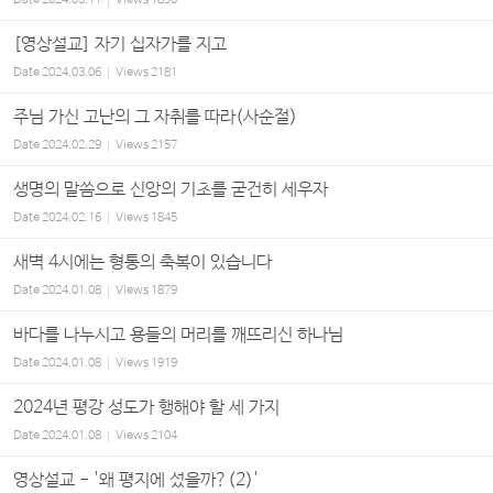
Date
2024.03.11
Views
1890
[영상설교] 자기 십자가를 지고
Date
2024.03.06
Views
2181
주님 가신 고난의 그 자취를 따라(사순절)
Date
2024.02.29
Views
2157
생명의 말씀으로 신앙의 기초를 굳건히 세우자
Date
2024.02.16
Views
1845
새벽 4시에는 형통의 축복이 있습니다
Date
2024.01.08
Views
1879
바다를 나누시고 용들의 머리를 깨뜨리신 하나님
Date
2024.01.08
Views
1919
2024년 평강 성도가 행해야 할 세 가지
Date
2024.01.08
Views
2104
영상설교 - '왜 평지에 섰을까?(2)'