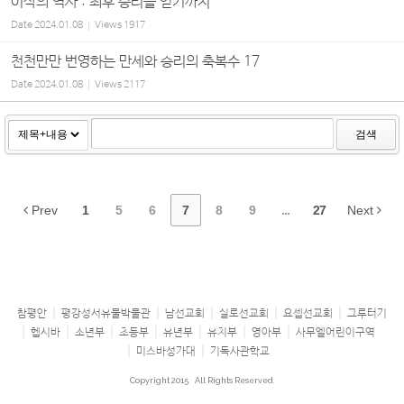
이삭의 역사 : 최후 승리를 얻기까지
Date
2024.01.08
Views
1917
천천만만 번영하는 만세와 승리의 축복수 17
Date
2024.01.08
Views
2117
검색
Prev
1
5
6
7
8
9
...
27
Next
참평안
평강성서유물박물관
남선교회
실로선교회
요셉선교회
그루터기
헵시바
소년부
초등부
유년부
유치부
영아부
사무엘어린이구역
미스바성가대
기독사관학교
Copyright 2015
All Rights Reserved.