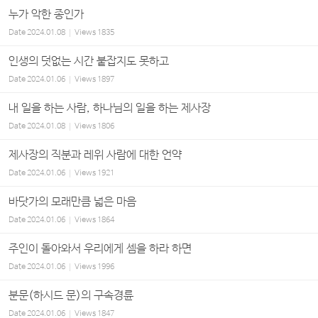
누가 악한 종인가
Date
2024.01.08
Views
1835
인생의 덧없는 시간 붙잡지도 못하고
Date
2024.01.06
Views
1897
내 일을 하는 사람, 하나님의 일을 하는 제사장
Date
2024.01.08
Views
1806
제사장의 직분과 레위 사람에 대한 언약
Date
2024.01.06
Views
1921
바닷가의 모래만큼 넓은 마음
Date
2024.01.06
Views
1864
주인이 돌아와서 우리에게 셈을 하라 하면
Date
2024.01.06
Views
1996
분문(하시드 문)의 구속경륜
Date
2024.01.06
Views
1847