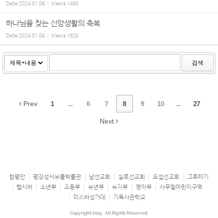
Date
2024.01.06
Views
1495
하나님을 찾는 신앙생활의 축복
Date
2024.01.06
Views
1926
검색
Prev
1
...
6
7
8
9
10
...
27
Next
참평안
평강성서유물박물관
남선교회
실로선교회
요셉선교회
그루터기
헵시바
소년부
초등부
유년부
유치부
영아부
사무엘어린이구역
미스바성가대
기독사관학교
Copyright 2015
All Rights Reserved.