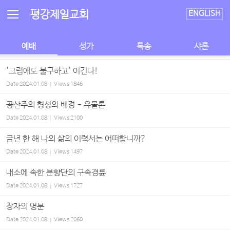
Sketchbook5, 스케치북5
Sketchbook5, 스케치북5
평강제일교회
ENGLISH
예배
성가
특송
샤론
'그럼에도 불구하고' 이긴다!
Date
2024.01.08
Views
1846
공산주의 형성의 배경 - 유물론
Date
2024.01.08
Views
2100
금년 한 해 나의 삶의 이력서는 어떠합니까?
Date
2024.01.08
Views
1497
내소에 속한 분향단의 구속경륜
Date
2024.01.08
Views
1727
장자의 명분
Date
2024.01.08
Views
2060