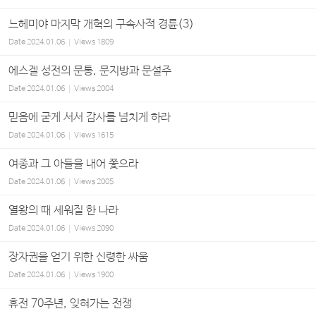
느헤미야 마지막 개혁의 구속사적 경륜(3)
Date
2024.01.06
Views
1809
에스겔 성전의 문통, 문지방과 문설주
Date
2024.01.06
Views
2004
믿음에 굳게 서서 감사를 넘치게 하라
Date
2024.01.06
Views
1615
여종과 그 아들을 내어 쫓으라
Date
2024.01.06
Views
2005
열왕의 때 세워질 한 나라
Date
2024.01.06
Views
2090
장자권을 얻기 위한 신령한 싸움
Date
2024.01.06
Views
1900
휴전 70주년, 잊혀가는 전쟁