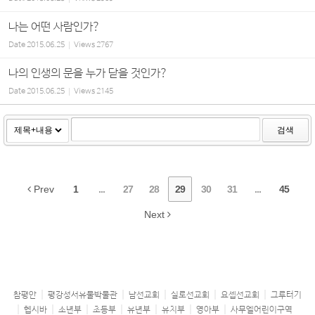
나는 어떤 사람인가?
Date
2015.06.25
Views
2767
나의 인생의 문을 누가 닫을 것인가?
Date
2015.06.25
Views
2145
검색
Prev
1
...
27
28
29
30
31
...
45
Next
참평안
평강성서유물박물관
남선교회
실로선교회
요셉선교회
그루터기
헵시바
소년부
초등부
유년부
유치부
영아부
사무엘어린이구역