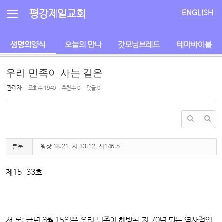
Sketchbook5, 스케치북5
Sketchbook5, 스케치북5
평강제일교회
ENGLISH
생명의양식
오늘의 만나
갓모닝브레드
테마바이블
우리 민족이 사는 길은
관리자
조회 수
1940
추천 수
0
댓글
0
본문
왕상 18:21, 시 33:12, 시146:5
제15-33호
서 론: 금년 8월 15일은 우리 민족이 해방된 지 70년 되는 역사적인