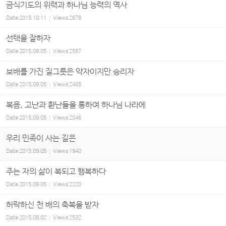
금식기도의 위력과 하나님 능력의 역사
Date
2015.10.11
Views
2678
선택을 잘하자
Date
2015.09.05
Views
2557
보배를 가진 질그릇은 약자이지만 승리자
Date
2015.09.05
Views
2465
복음, 고난과 환난들을 통하여 하나님 나라에
Date
2015.09.05
Views
2046
우리 민족이 사는 길은
Date
2015.09.05
Views
1940
주는 자의 삶이 복되고 행복하다
Date
2015.09.05
Views
2220
허락하신 천 배의 축복을 받자
Date
2015.08.02
Views
2532