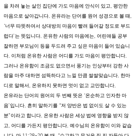
을 차려 놓는 살인 집단에 가도 마음에 안식이 있고
,
평안한
마음으로 살아갑니다
.
온유라는 단어를 원어 성경으로 볼 때
,
‘
너무 따뜻하여서 상대방의 마음이 빨려 들어갈 정도로 부드
럽다
’
는 뜻입니다
.
온유한 사람의 마음에는
,
어린애들 공부
잘하면 부모님이 등을 두드려 주고 싶은 마음이 들어 있습니
다
.
이처럼 온유한 사람은 어디를 가도 마음이 평안합니다
.
그러나 온유함이 조금도 없으면서 풍기는 인상부터 강한 사
람을 마주 대하면 섬뜩하다고 느낄 만큼 쌀쌀맞습니다
.
한마
디로 말해서
,
온유하지 못하면 멋이 없고 교만합니다
.
온유라는 단어의 원어의 두 번째 뜻은
‘
온순하고 인자한 마
음
’
입니다
.
흔히 말하기를
“
저 양반은 법 없이도 살 수 있는
분
”
이라고 합니다
.
온유한 사람은 세상 법에 영향을 받지 않
고
,
어디를 가든지 평안합니다
.
예수님의 온유함이 이와 같습
니다
.
마
11:28-20
볼 때
, “
수고하고 무거운 짐 진 자들아 다