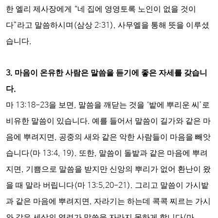
한 엘리 제사장에게
“
네 집에 영영토록 노인이 없을 것이
다
”
라고 말씀하시며
(
삼상
2:31),
사무엘을 통해 뜻을 이루셨
습니다
.
3.
마음이 온유한 사람은 말씀을 듣기에 좋은 자세를 갖습니
다
.
마
13:18-23
을 보면
,
말씀을 깨닫는 것을
‘
밭에 뿌리운 씨
’
로
비유한 말씀이 있습니다
.
예를 들어서 말씀이 길가와 같은 마
음에 뿌려지면
,
공중의 새와 같은 악한 사람들이 마음을 빼앗
습니다
(
마
13:4, 19).
또한
,
말씀이 돌밭과 같은 마음에 뿌려
지면
,
기쁨으로 말씀을 받
지만 신앙의 뿌리가 없어 환난이 왔
을 때 말라 버립니다
(
마
13:5,20-21
).
그리고 말씀이 가시밭
과 같은 마음에 뿌려지면
,
자라기는 하는데 콕콕 찌르는 가시
와 같은 세상의 염려가 말씀을 자라지 못하게 합니다
(
마