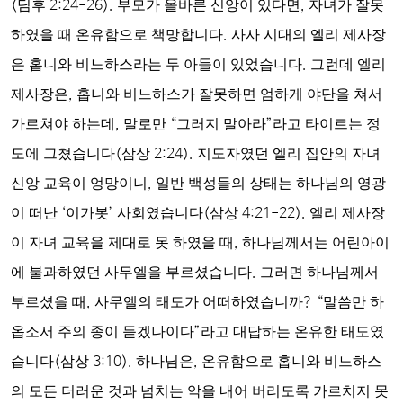
(
딤후
2:24-26).
부모가 올바른 신앙이 있다면
,
자녀가 잘못
하였을 때 온유함으로 책망합니다
.
사사 시대의 엘리 제사장
은 홉니와 비느하스라는 두 아들이 있었습니다
.
그런데 엘리
제사장은
,
홉니와 비느하스가 잘못하면 엄하게 야단을 쳐서
가르쳐야 하는데
,
말로만
“
그러지 말아라
”
라고 타이르는 정
도에 그쳤습니다
(
삼상
2:24).
지도자였던 엘리 집안의 자녀
신앙 교육이 엉망이니
,
일반 백성들의 상태는 하나님의 영광
이 떠난
‘
이가봇
’
사회였습니다
(
삼상
4:21-22).
엘리 제사장
이 자녀 교육을 제대로 못 하였을 때
,
하나님께서는 어린아이
에 불과하였던 사무엘을 부르셨습니다
.
그러면 하나님께서
부르셨을 때
,
사무엘의 태도가 어떠하였습니까
? “
말씀만 하
옵소서 주의 종이 듣겠나이다
”
라고 대답하는 온유한 태도였
습니다
(
삼상
3:10).
하나님은
,
온유함으로 홉니와 비느하스
의 모든 더러운 것과 넘치는 악을 내어 버리도록 가르치지 못