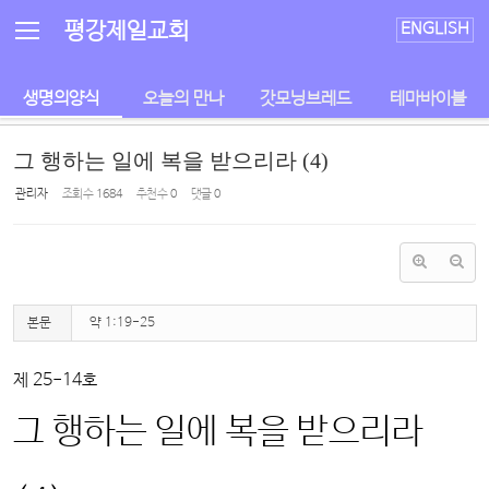
Sketchbook5, 스케치북5
Sketchbook5, 스케치북5
평강제일교회
ENGLISH
생명의양식
오늘의 만나
갓모닝브레드
테마바이블
그 행하는 일에 복을 받으리라 (4)
관리자
조회 수
1684
추천 수
0
댓글
0
본문
약 1:19-25
제 25-14호
그 행하는 일에 복을 받으리라