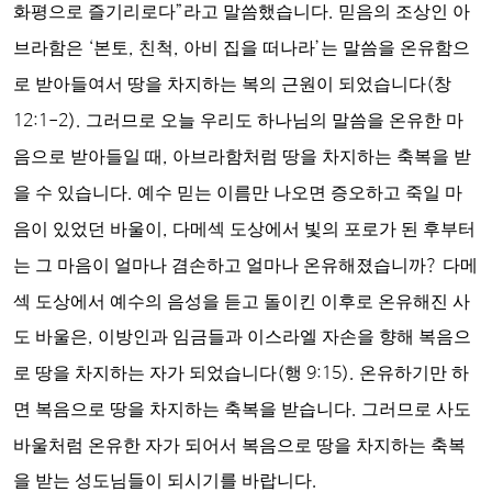
화평으로 즐기리로다
”
라고 말씀했습니다
.
믿음의 조상인 아
브라함은
‘
본토
,
친척
,
아비 집을 떠나라
’
는 말씀을 온유함으
로 받아들여서 땅을 차지하는 복의 근원이 되었습니다
(
창
12:1-2).
그러므로 오늘 우리도 하나님의 말씀을 온유한 마
음으로 받아들일 때
,
아브라함처럼 땅을 차지하는 축복을 받
을 수 있습니다
.
예수 믿는 이름만 나오면 증오하고 죽일 마
음이 있었던 바울이
,
다메섹 도상에서 빛의 포로가 된 후부터
는 그 마음이 얼마나 겸손하고 얼마나 온유해졌습니까
?
다메
섹 도상에서 예수의 음성을 듣고 돌이킨 이후로 온유해진 사
도 바울은
,
이방인과 임금들과 이스라엘 자손을 향해 복음으
로 땅을 차지하는 자가 되었습니다
(
행
9:15).
온유하기만 하
면 복음으로 땅을 차지하는 축복을 받습니다
.
그러므로 사도
바울처럼 온유한 자가 되어서 복음으로 땅을 차지하는 축복
을 받는 성도님들이 되시기를 바랍니다
.