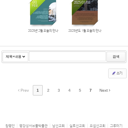
01
02
2025/01/02
FEB
JAN
2025년 2월 오늘의 만나
2025년도 1월 오늘의 만나
검색
쓰기
Prev
1
2
3
4
5
7
Next
참평안
평강성서유물박물관
남선교회
실로선교회
요셉선교회
그루터기