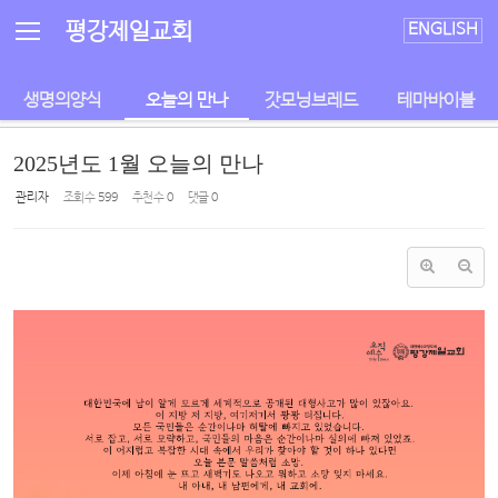
Sketchbook5, 스케치북5
Sketchbook5, 스케치북5
평강제일교회
ENGLISH
생명의양식
오늘의 만나
갓모닝브레드
테마바이블
2025년도 1월 오늘의 만나
관리자
조회 수
599
추천 수
0
댓글
0