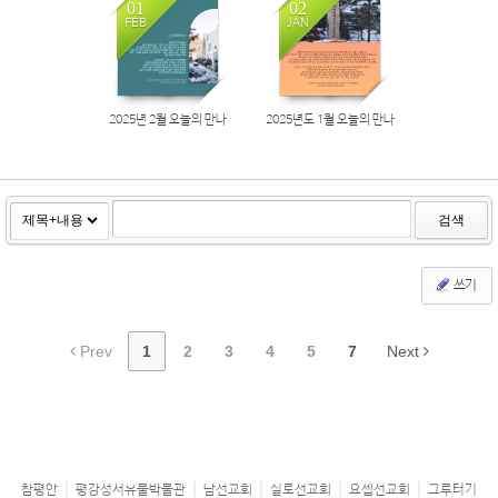
01
02
FEB
JAN
2025년 2월 오늘의 만나
2025년도 1월 오늘의 만나
검색
쓰기
Prev
1
2
3
4
5
7
Next
참평안
평강성서유물박물관
남선교회
실로선교회
요셉선교회
그루터기