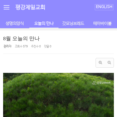
Sketchbook5, 스케치북5
Sketchbook5, 스케치북5
평강제일교회
ENGLISH
생명의양식
오늘의 만나
갓모닝브레드
테마바이블
8월 오늘의 만나
관리자
조회 수
579
추천 수
0
댓글
0