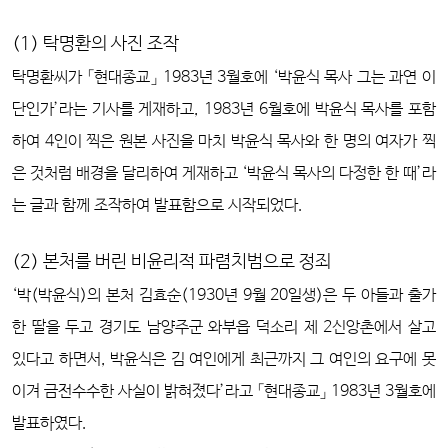
(1) 탁명환의 사진 조작
탁명환씨가 「현대종교」 1983년 3월호에 ‘박윤식 목사 그는 과연 이
단인가’라는 기사를 게재하고, 1983년 6월호에 박윤식 목사를 포함
하여 4인이 찍은 원본 사진을 마치 박윤식 목사와 한 명의 여자가 찍
은 것처럼 배경을 달리하여 게재하고 ‘박윤식 목사의 다정한 한 때’라
는 글과 함께 조작하여 발표함으로 시작되었다.
(2) 본처를 버린 비윤리적 파렴치범으로 정죄
‘박(박윤식)의 본처 김효순(1930년 9월 20일생)은 두 아들과 출가
한 딸을 두고 경기도 남양주군 와부읍 덕소리 제 2신앙촌에서 살고
있다고 하면서, 박윤식은 김 여인에게 최근까지 그 여인의 요구에 못
이겨 금전수수한 사실이 밝혀졌다’라고 「현대종교」 1983년 3월호에
발표하였다.