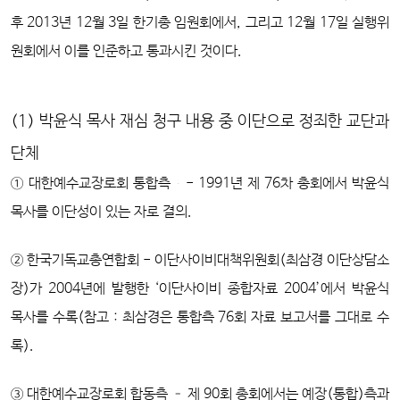
후 2013년 12월 3일 한기총 임원회에서, 그리고 12월 17일 실행위
원회에서 이를 인준하고 통과시킨 것이다.
(1) 박윤식 목사 재심 청구 내용 중 이단으로 정죄한 교단과
단체
① 대한예수교장로회 통합측 - 1991년 제 76차 총회에서 박윤식
목사를 이단성이 있는 자로 결의.
② 한국기독교총연합회 - 이단사이비대책위원회(최삼경 이단상담소
장)가 2004년에 발행한 ‘이단사이비 종합자료 2004’에서 박윤식
목사를 수록(참고 : 최삼경은 통합측 76회 자료 보고서를 그대로 수
록).
③ 대한예수교장로회 합동측 – 제 90회 총회에서는 예장(통합)측과