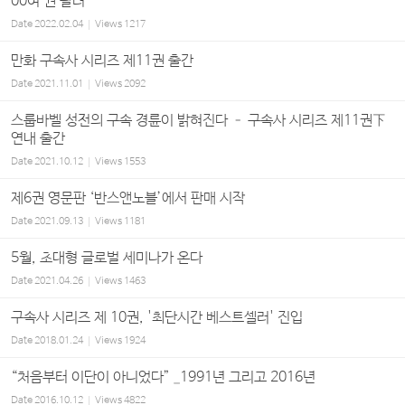
00여 권 팔려
Date
2022.02.04
Views
1217
만화 구속사 시리즈 제11권 출간
Date
2021.11.01
Views
2092
스룹바벨 성전의 구속 경륜이 밝혀진다 – 구속사 시리즈 제11권下
연내 출간
Date
2021.10.12
Views
1553
제6권 영문판 ‘반스앤노블’에서 판매 시작
Date
2021.09.13
Views
1181
5월, 초대형 글로벌 세미나가 온다
Date
2021.04.26
Views
1463
구속사 시리즈 제 10권, '최단시간 베스트셀러' 진입
Date
2018.01.24
Views
1924
“처음부터 이단이 아니었다” _1991년 그리고 2016년
Date
2016.10.12
Views
4822