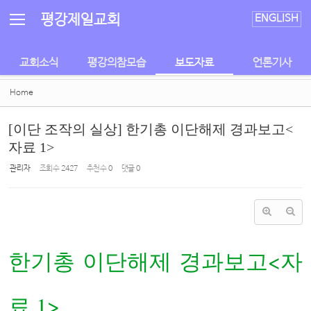
Sketchbook5, 스케치북5
Sketchbook5, 스케치북5
평강제일교회
ENGLISH
교회소식
평강의참모습
보도자료
언론기사
Home
[이단 조작의 실상] 한기총 이단해제 경과보고<
자료 1>
관리자
조회 수
2427
추천 수
0
댓글
0
한기총 이단해제 경과보고<자
료 1>