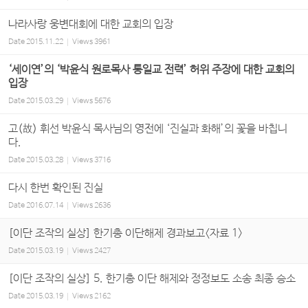
나라사랑 웅변대회에 대한 교회의 입장
Date
2015.11.22
Views
3961
‘세이연’의 ‘박윤식 원로목사 통일교 전력’ 허위 주장에 대한 교회의
입장
Date
2015.03.29
Views
5676
고(故) 휘선 박윤식 목사님의 영전에 ‘진실과 화해’의 꽃을 바칩니
다.
Date
2015.03.28
Views
3716
다시 한번 확인된 진실
Date
2016.07.14
Views
2636
[이단 조작의 실상] 한기총 이단해제 경과보고<자료 1>
Date
2015.03.19
Views
2427
[이단 조작의 실상] 5. 한기총 이단 해제와 정정보도 소송 최종 승소
Date
2015.03.19
Views
2162