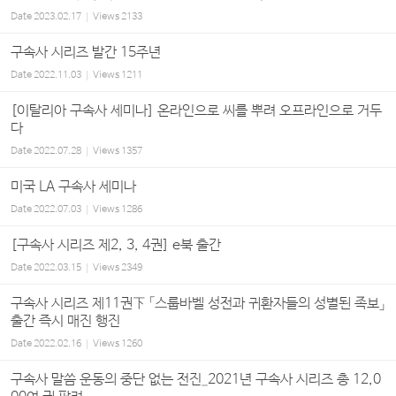
Date
2023.02.17
Views
2133
구속사 시리즈 발간 15주년
Date
2022.11.03
Views
1211
[이탈리아 구속사 세미나] 온라인으로 씨를 뿌려 오프라인으로 거두
다
Date
2022.07.28
Views
1357
미국 LA 구속사 세미나
Date
2022.07.03
Views
1286
[구속사 시리즈 제2, 3, 4권] e북 출간
Date
2022.03.15
Views
2349
구속사 시리즈 제11권下 「스룹바벨 성전과 귀환자들의 성별된 족보」
출간 즉시 매진 행진
Date
2022.02.16
Views
1260
구속사 말씀 운동의 중단 없는 전진_2021년 구속사 시리즈 총 12,0