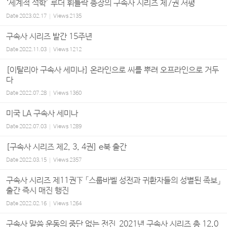
‘세계적 석학’ 루더 휘틀락 총장의 구속사 시리즈 제7권 서평
Date
2023.02.17
Views
2135
구속사 시리즈 발간 15주년
Date
2022.11.03
Views
1212
[이탈리아 구속사 세미나] 온라인으로 씨를 뿌려 오프라인으로 거두
다
Date
2022.07.28
Views
1360
미국 LA 구속사 세미나
Date
2022.07.03
Views
1289
[구속사 시리즈 제2, 3, 4권] e북 출간
Date
2022.03.15
Views
2357
구속사 시리즈 제11권下 「스룹바벨 성전과 귀환자들의 성별된 족보」
출간 즉시 매진 행진
Date
2022.02.16
Views
1264
구속사 말씀 운동의 중단 없는 전진_2021년 구속사 시리즈 총 12,0