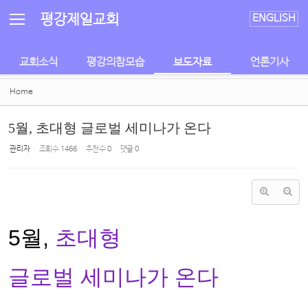
Sketchbook5, 스케치북5
Sketchbook5, 스케치북5
평강제일교회
ENGLISH
교회소식
평강의참모습
보도자료
언론기사
Home
5월, 초대형 글로벌 세미나가 온다
관리자
조회 수
1466
추천 수
0
댓글
0
5월,
초대형
글로벌 세미나가
온다