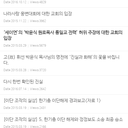
Date
2016.10.12
Views
4829
나라사랑 웅변대회에 대한 교회의 입장
Date
2015.11.22
Views
3962
‘세이연’의 ‘박윤식 원로목사 통일교 전력’ 허위 주장에 대한 교회의
입장
Date
2015.03.29
Views
5679
고(故) 휘선 박윤식 목사님의 영전에 ‘진실과 화해’의 꽃을 바칩니
다.
Date
2015.03.28
Views
3720
다시 한번 확인된 진실
Date
2016.07.14
Views
2642
[이단 조작의 실상] 한기총 이단해제 경과보고<자료 1>
Date
2015.03.19
Views
2431
[이단 조작의 실상] 5. 한기총 이단 해제와 정정보도 소송 최종 승소
Date
2015.03.19
Views
2166