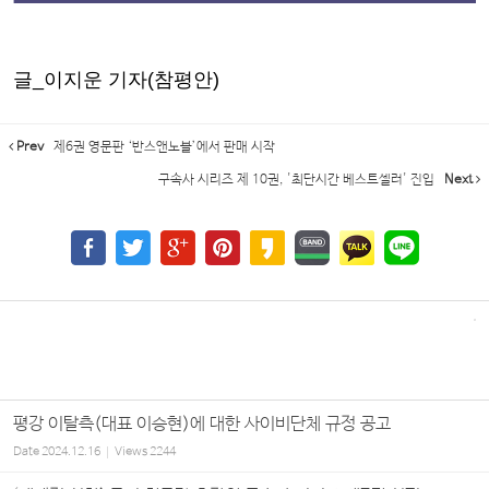
글_이지운 기자(참평안)
Prev
제6권 영문판 ‘반스앤노블’에서 판매 시작
구속사 시리즈 제 10권, '최단시간 베스트셀러' 진입
Next
평강 이탈측(대표 이승현)에 대한 사이비단체 규정 공고
Date
2024.12.16
Views
2244