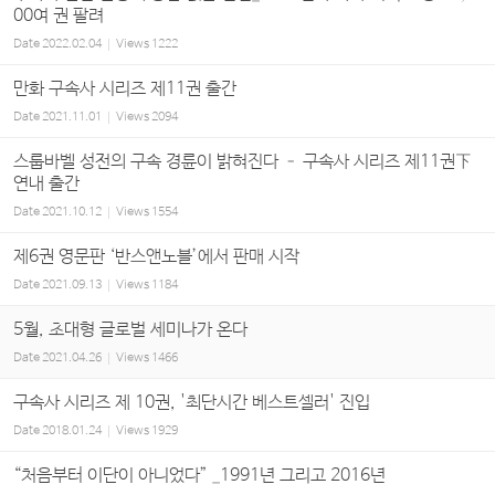
00여 권 팔려
Date
2022.02.04
Views
1222
만화 구속사 시리즈 제11권 출간
Date
2021.11.01
Views
2094
스룹바벨 성전의 구속 경륜이 밝혀진다 – 구속사 시리즈 제11권下
연내 출간
Date
2021.10.12
Views
1554
제6권 영문판 ‘반스앤노블’에서 판매 시작
Date
2021.09.13
Views
1184
5월, 초대형 글로벌 세미나가 온다
Date
2021.04.26
Views
1466
구속사 시리즈 제 10권, '최단시간 베스트셀러' 진입
Date
2018.01.24
Views
1929
“처음부터 이단이 아니었다” _1991년 그리고 2016년