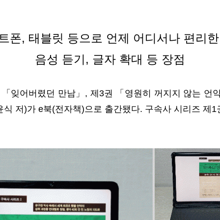
트폰, 태블릿 등으로 언제 어디서나 편리한
음성 듣기, 글자 확대 등 장점
권 「잊어버렸던 만남」, 제3권 「영원히 꺼지지 않는 언
윤식 저)가 e북(전자책)으로 출간됐다. 구속사 시리즈 제