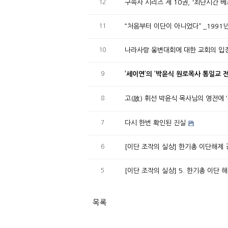
12
구속사 시리즈 제 10권, '최단시간 
11
“처음부터 이단이 아니었다” _1991년
10
나라사랑 웅변대회에 대한 교회의 입
9
8
고(故) 휘선 박윤식 목사님의 영전에 
7
다시 한번 확인된 진실
6
[이단 조작의 실상] 한기총 이단해제 
5
[이단 조작의 실상] 5. 한기총 이단
목록