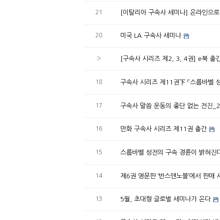
21
[이탈리아 구속사 세미나] 온라인으로
20
미국 LA 구속사 세미나
»
[구속사 시리즈 제2, 3, 4권] e북 출
18
구속사 시리즈 제11권下 「스룹바벨 
17
구속사 말씀 운동의 중단 없는 전진_20
16
만화 구속사 시리즈 제11권 출간
15
스룹바벨 성전의 구속 경륜이 밝혀진다
14
제6권 영문판 ‘반스앤노블’에서 판매 
13
5월, 초대형 글로벌 세미나가 온다