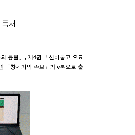
 독서
약의 등불」, 제4권 「신비롭고 오묘
1권 「창세기의 족보」가 e북으로 출