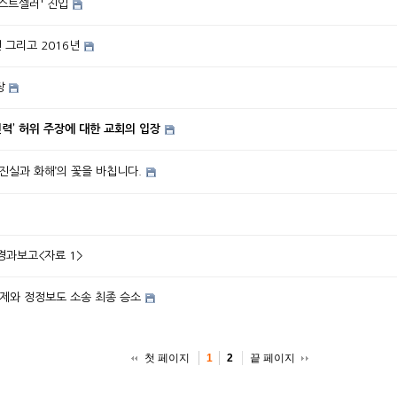
베스트셀러' 진입
 그리고 2016년
장
‘세이연’의 ‘박윤식 원로목사 통일교 전력’ 허위 주장에 대한 교회의 입장
‘진실과 화해’의 꽃을 바칩니다.
경과보고<자료 1>
 해제와 정정보도 소송 최종 승소
첫 페이지
끝 페이지
1
2