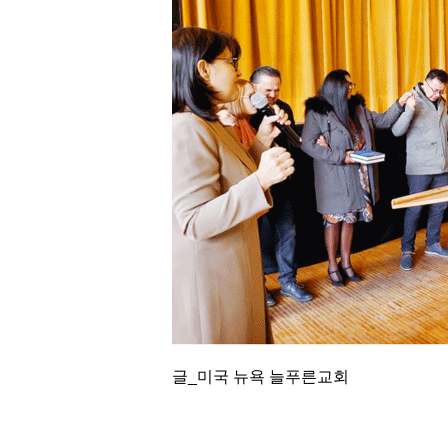
글_미국 뉴욕 늘푸른교회