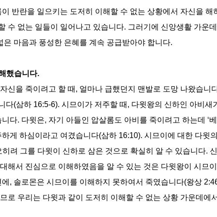
롬이 반란을 일으키는 도저히 이해할 수 없는 상황에서 자신을 
할 수 없는 일들이 일어나고 있습니다
.
그러기에 신앙생활 가운데
넓은 마음과 풍성한 은혜를 계속 공급받아야 합니다
.
이해했습니다
.
자신을 죽이려고 할 때
,
얼마나 급했던지 맨발로 도망 나왔습니
습니다
(
삼하
16:5-6).
시므이가 저주할 때
,
다윗왕의 신하인 아비새
습니다
.
다윗은
,
자기 아들인 압살롬도 아비를 죽이려고 하는데
‘
베
저주하게 하심이라고 여겼습니다
(
삼하
16:10).
시므이에 대한 다윗의
오히려 그를 다윗이 신하로 삼은 것으로 확실히 알 수 있습니다
.
신
대해서 진심으로 이해하였음을 알 수 있는 것은 다윗왕이 시므이
면에
,
솔로몬은 시므이를 이해하지 못하여서 죽였습니다
(
왕상
2:4
므로 우리는 다윗과 같이 도저히 이해할 수 없는 상황 가운데에