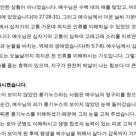
편안한 상황이 아니었습니다
.
예수님은 수백 대의 매를 맞았고
,
머
태에 있었습니다
(
마
27:28-31).
그리고 예수님께서 더운 날씨 가운
께서 십자가의 고통 가운데 죄지은 인류를 이해하실 수 있었던 
입니다
.
예수님은 십자가의 고통이 심하여 고래고래 소리를 지르
땀과 눈물을 바치는
,
액체의 생애였습니다
(
히
5:7-8).
예수님께서 
도는 오늘날까지 죄지은 전 인류를 이해하시는 기도입니다
.
그렇
자를 품는 효력이 있으며
,
지구가 완전히 박살이 나는 힘보다 더 
변화시켰습니다
.
 눈이 보이지 않았던 롱기누스라는 사람은 예수님의 옆구리를 창
 순간
,
예수님의 피가 롱기누스의 보이지 않았던 눈에 들어갔습
 찌른 롱기누스를 이해하셨기 때문에 그의 눈을 고쳐 주셨습니다
는 로마 군병도 이해하시고 생명 창조의 능력이 있는 피로 고쳐
이 보이게 된 후에 평생을 예수님을 위해서 살다가 감옥까지 가