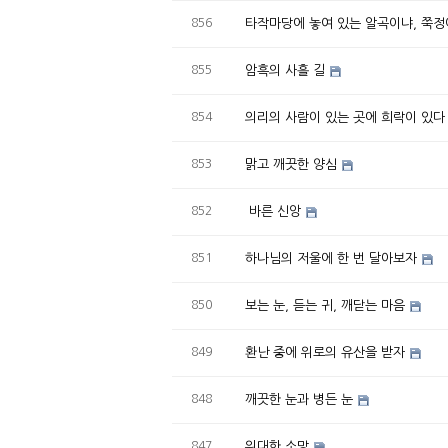
856
타작마당에 놓여 있는 알곡이냐, 쭉정
855
암흑의 사흘 길
854
의리의 사람이 있는 곳에 희락이 있다
853
맑고 깨끗한 양심
852
바른 신앙
851
하나님의 저울에 한 번 달아보자
850
보는 눈, 듣는 귀, 깨닫는 마음
849
환난 중에 위로의 유산을 받자
848
깨끗한 눈과 병든 눈
847
위대한 소망