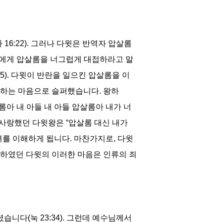
하
16:22).
그러나 다윗은 반역자 압살롬
에게 압살롬을 너그럽게 대접하라고 말
5).
다윗이 반란을 일으킨 압살롬을 이
해하는 마음으로 슬퍼했습니다
.
왕하
롬아 내 아들 내 아들 압살롬아 내가 너
 사랑했던 다윗왕은
“
압살롬 대신 내가
녀를 이해하게 됩니다
.
마찬가지로
,
다윗
하였던 다윗의 이러한 마음은 인류의 죄
셨습니다
(
눅
23:34).
그런데 예수님께서