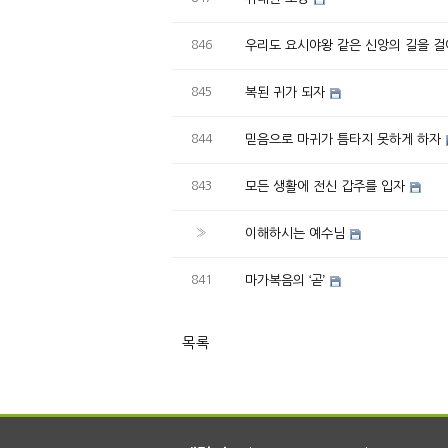
846
우리도 요시야왕 같은 신앙의 길을 
845
복된 귀가 되자
844
믿음으로 마귀가 틈타지 못하게 하자
843
모든 생활에 전신 갑주를 입자
»
이해하시는 예수님
841
마가복음의 ‘곧’
목록