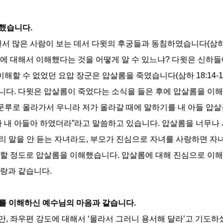
해했습니다
.
서 많은 사람이 보는 데서 다윗의 후궁들과 동침하였습니다
(
삼
에 대해서 이해했다는 것을 어떻게 알 수 있느냐
?
다윗은 신하들
이해할 수 없었던 요압 장군은 압살롬을 죽였습니다
(
삼하
18:14-1
입니다
.
다윗은 압살롬이 죽었다는 소식을 들은 후에 압살롬을 이
문루로 올라가서 우니라 저가 올라갈 때에 말하기를 내 아들 압살
아 내 아들아 하였더라
”
라고 말씀하고 있습니다
.
압살롬을 너무나
리 말을 안 듣는 자녀라도
,
부모가 진심으로 자녀를 사랑하면 자
현할 정도로 압살롬을 이해했습니다
.
압살롬에 대해 진심으로 이해
사랑과 같습니다
.
를 이해하신 예수님의 마음과 같습니다
.
만
,
좌우편 강도에 대해서
‘
몰라서 그러니 용서해 달라
’
고 기도하