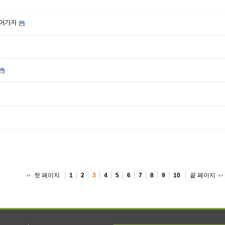
걸어가자
첫 페이지
끝 페이지
1
2
3
4
5
6
7
8
9
10