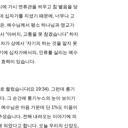
리에 가시 면류관을 씌우고 침 뱉음을 당
데 십자가를 지셨기 때문에
,
너무나 고
것은
,
예수님께서 평소 하나님과 영교가
면서
“
아버지
,
고통을 못 참겠습니다
”
하지
십자가 상에서
‘
자기의 하는 것을 알지 못
기에 십자가에서의
,
인류를 살리는 예수
큰 효력이 있습니다
.
으로 찔렀습니다
(
요
19:34).
그런데 롱기
니다
.
그 순간에 롱기누스의 눈이 보이기
.
예수님은 마음 가운데
단
1%
도 미움이
 주셨습니다
.
전해 내려오는 이야기에 의
게 되었다고 합니다
.
오늘 우리의 신앙도
,