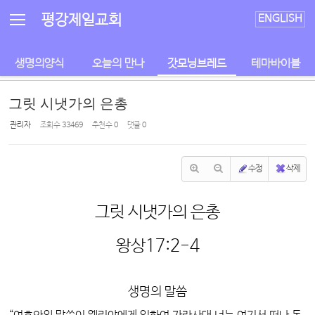
Sketchbook5, 스케치북5
Sketchbook5, 스케치북5
평강제일교회
ENGLISH
생명의양식
오늘의 만나
갓모닝브레드
테마바이블
그릿 시냇가의 은총
관리자
조회 수
33469
추천 수
0
댓글
0
수정
삭제
그릿 시냇가의 은총
왕상17:2-4
생명의 말씀