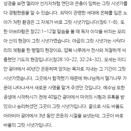
성경을 보면 엘리야 선지자처럼 연단과 은총이 임하는 그릿 시냇가를
다 경험했음을 알 수 있습니다. 죄악이 관영한 세대에 은혜를 입은 노
아가 처한 환경은 그 자체가 바로 그릿 시냇가입니다(창6:1-8). 또
한 아브라함은 창22:1-12절 말씀을 볼 때 독자 이삭을 바치는 모리
아 산의 현장이 그릿 시냇가였습니다. 야곱의 그릿 시냇가는 사닥다
리의 체험을 한 벧엘의 현장이요, 얍복 나루에서 천사와 처절하게 씨
름했던 기도의 현장입니다(창28:10-22, 32:24-32). 모세는 미디
안 광야에서 40년간 은둔하며 양치는 목자로 지내는 그 기간이 그릿
시냇가였습니다. 그곳에서 합격했기 때문에 하나님께서 떨기나무 가
운데 나타나셔서 새로운 사명을 맡겨 주셨던 것입니다. 예수님 또한
공생애 시작하시기 전에 40일간 광야에서 마귀의 시험과 유혹을 받
았으나 승리하셨던 그곳이 그릿 시냇가입니다. 끝으로 사도 바울도
아라비아 광야에서 3년 동안 은둔의 시절을 보냈는데, 그곳이 바로
바울의 그릿 시냇가입니다.