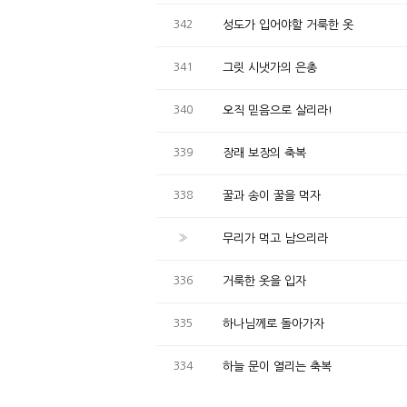
342
성도가 입어야할 거룩한 옷
341
그릿 시냇가의 은총
340
오직 믿음으로 살리라!
339
장래 보장의 축복
338
꿀과 송이 꿀을 먹자
»
무리가 먹고 남으리라
336
거룩한 옷을 입자
335
하나님께로 돌아가자
334
하늘 문이 열리는 축복