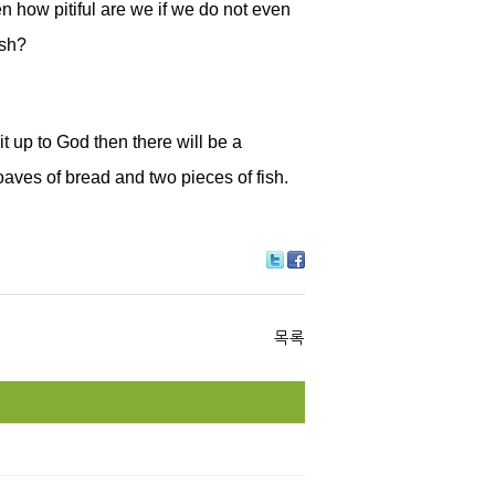
n how pitiful are we if we do not even
ish?
 up to God then there will be a
loaves of bread and two pieces of fish.
Tw
Fa
itte
ce
r
bo
ok
목록