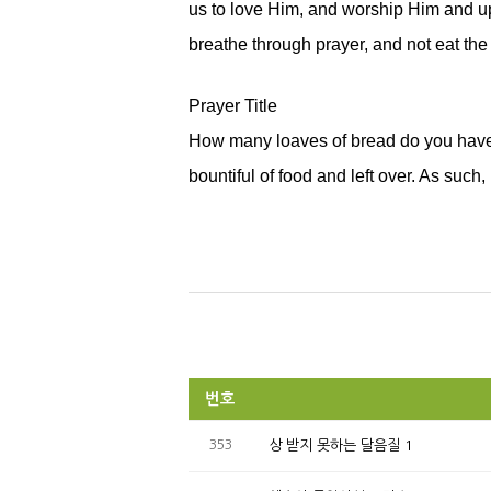
us to love Him, and worship Him and uph
breathe through prayer, and not eat the
Prayer Title
How many loaves of bread do you have? 
bountiful of food and left over. As such
번호
353
상 받지 못하는 달음질 1