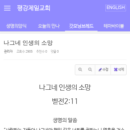
Sketchbook5, 스케치북5
Sketchbook5, 스케치북5
평강제일교회
ENGLISH
생명의양식
오늘의 만나
갓모닝브레드
테마바이블
나그네 인생의 소망
관리자
조회 수
2905
추천 수
0
댓글
0
수정
삭제
나그네 인생의 소망
벧전2:11
생명의 말씀