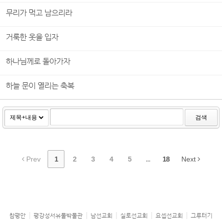
무리가 먹고 남으리라
거룩한 옷을 입자
하나님께로 돌아가자
하늘 문이 열리는 축복
검색
Prev
1
2
3
4
5
...
18
Next
참평안
평강성서유물박물관
남선교회
실로선교회
요셉선교회
그루터기