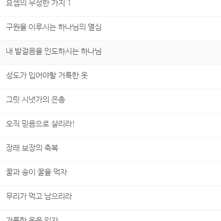
요셉의 무성한 가지 1
구원을 이루시는 하나님의 열심
내 발걸음을 인도하시는 하나님
성도가 입어야할 거룩한 옷
그릿 시냇가의 은총
오직 믿음으로 살리라!
장래 보장의 축복
꿀과 송이 꿀을 먹자
무리가 먹고 남으리라
거룩한 옷을 입자