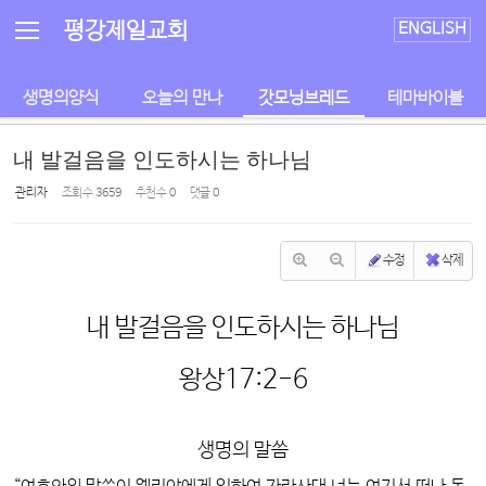
Sketchbook5, 스케치북5
Sketchbook5, 스케치북5
평강제일교회
ENGLISH
생명의양식
오늘의 만나
갓모닝브레드
테마바이블
내 발걸음을 인도하시는 하나님
관리자
조회 수
3659
추천 수
0
댓글
0
수정
삭제
내 발걸음을 인도하시는 하나님
왕상17:2-6
생명의 말씀