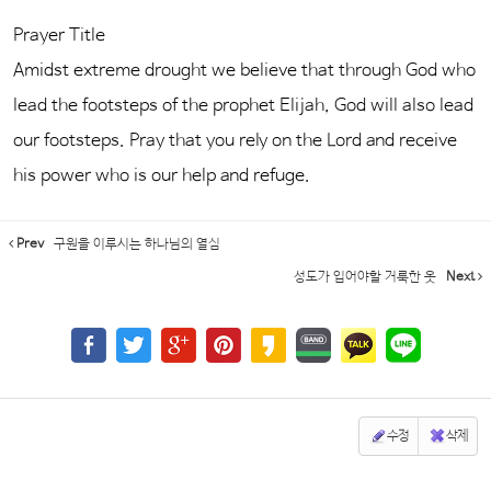
Prayer Title
Amidst extreme drought we believe that through God who
lead the footsteps of the prophet Elijah, God will also lead
our footsteps. Pray that you rely on the Lord and receive
his power who is our help and refuge.
Prev
구원을 이루시는 하나님의 열심
성도가 입어야할 거룩한 옷
Next
수정
삭제