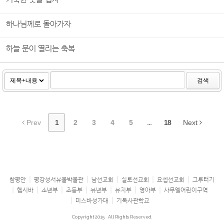
하나님께로 돌아가자
하늘 문이 열리는 축복
검색
Prev
1
2
3
4
5
...
18
Next
참평안
평강성서유물박물관
남선교회
실로선교회
요셉선교회
그루터기
헵시바
소년부
초등부
유년부
유치부
영아부
사무엘어린이구역
미스바성가대
기독사관학교
Copyright 2015
All Rights Reserved.