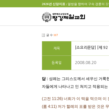
2026년 신앙지표 :
열방을 향하여 구속 경륜의 깃발을 높이 
글 수
117
[소요리문답] [제 9
제목
2008.08.20
등록일
답 :
성례는 그리스도께서 세우신 거룩한 
자들에게 나타나고 인 쳐지고 적용되는
(고전 11:26) 너희가 이 떡을 먹으며
(롬 4:11) 저가 할례의 표를 받은 