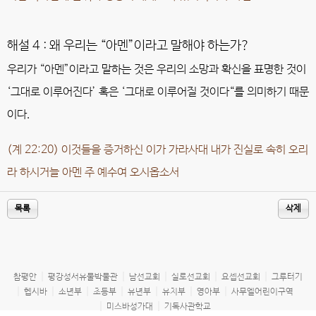
해설 4 : 왜 우리는 “아멘”이라고 말해야 하는가?
우리가 “아멘”이라고 말하는 것은 우리의 소망과 확신을 표명한 것이
‘그대로 이루어진다’ 혹은 ‘그대로 이루어질 것이다“를 의미하기 때문
이다.
(계 22:20) 이것들을 증거하신 이가 가라사대 내가 진실로 속히 오리
라 하시거늘 아멘 주 예수여 오시옵소서
목록
삭제
참평안
평강성서유물박물관
남선교회
실로선교회
요셉선교회
그루터기
헵시바
소년부
초등부
유년부
유치부
영아부
사무엘어린이구역
미스바성가대
기독사관학교