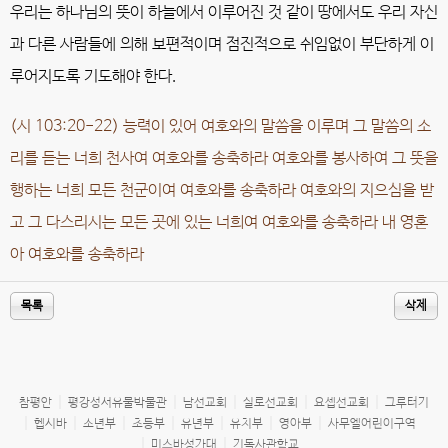
우리는 하나님의 뜻이 하늘에서 이루어진 것 같이 땅에서도 우리 자신
과 다른 사람들에 의해 보편적이며 점진적으로 쉬임없이 부단하게 이
루어지도록 기도해야 한다.
(시 103:20-22) 능력이 있어 여호와의 말씀을 이루며 그 말씀의 소
리를 듣는 너희 천사여 여호와를 송축하라 여호와를 봉사하여 그 뜻을
행하는 너희 모든 천군이여 여호와를 송축하라 여호와의 지으심을 받
고 그 다스리시는 모든 곳에 있는 너희여 여호와를 송축하라 내 영혼
아 여호와를 송축하라
목록
삭제
참평안
평강성서유물박물관
남선교회
실로선교회
요셉선교회
그루터기
헵시바
소년부
초등부
유년부
유치부
영아부
사무엘어린이구역
미스바성가대
기독사관학교