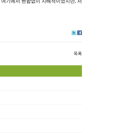
 여기에서 변함없이 지배적이었지만, 서
Tw
Fa
itte
ce
r
bo
ok
목록