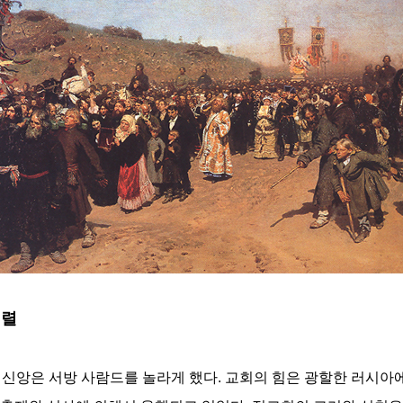
행렬
 신앙은 서방 사람드를 놀라게 했다. 교회의 힘은 광할한 러시아