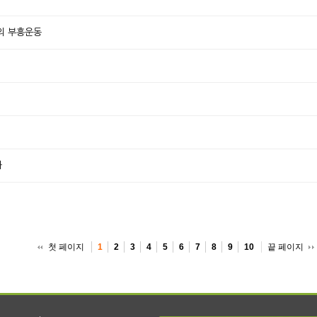
의 부흥운동
화
첫 페이지
끝 페이지
1
2
3
4
5
6
7
8
9
10