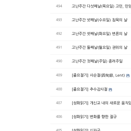
494
고난주간 다섯째날(목요일) 고민, 민
493
고난주간 넷째날(수요일) 침묵의 날
492
고난주간 셋째날(화요일) 변론의 날
491
고난주간 둘째날(월요일) 권위의 날
490
고난주간 첫째날(주일) 종려주일
489
[중요절기] 사순절(四旬節, Lent)
488
[중요절기] 추수감사절
487
[성화읽기] 개신교 내의 새로운 움직
486
[성화읽기] 변화를 향한 절규
485
[성화읽기] 십자군