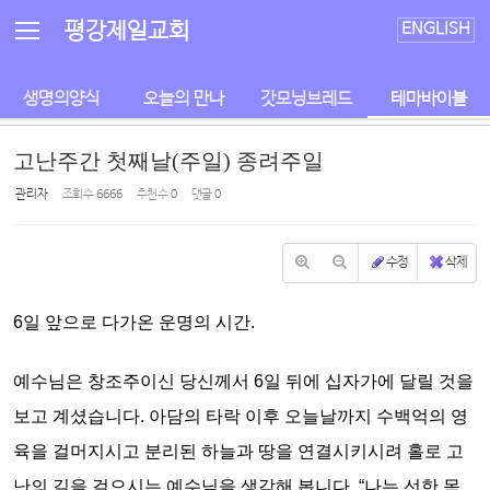
Sketchbook5, 스케치북5
Sketchbook5, 스케치북5
평강제일교회
ENGLISH
생명의양식
오늘의 만나
갓모닝브레드
테마바이블
고난주간 첫째날(주일) 종려주일
관리자
조회 수
6666
추천 수
0
댓글
0
수정
삭제
6일 앞으로 다가온 운명의 시간.
예수님은 창조주이신 당신께서 6일 뒤에 십자가에 달릴 것을
보고 계셨습니다. 아담의 타락 이후 오늘날까지 수백억의 영
육을 걸머지시고 분리된 하늘과 땅을 연결시키시려 홀로 고
난의 길을 걸으시는 예수님을 생각해 봅니다. “나는 선한 목