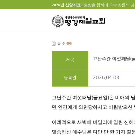
2026년 신앙지표 :
열방을 향하여 구속 경륜의 깃발을 높이 
글 수
498
고난주간 여섯째날(금
제목
2026.04.03
등록일
고난주간 여섯째날(금요일)은 비애의 날
만 인간에게 외면당하시고 버림받으신 
이례적으로 새벽에 비밀리에 열린 산헤
말씀하신 예수님은 다만 단 한 가지 질