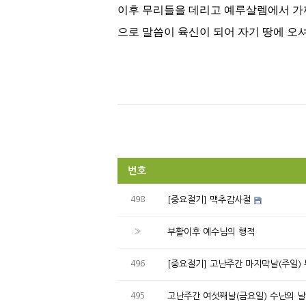
이후 무리들을 데리고 예루살렘에서 가
으로 말씀이 육신이 되어 자기 땅에 
번호
498
[중요절기] 맥추감사절
»
부활이후 예수님의 행적
496
[중요절기] 고난주간 마지막날(주일)
495
고난주간 여섯째날(금요일) 수난의 날