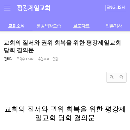
Sketchbook5, 스케치북5
Sketchbook5, 스케치북5
평강제일교회
ENGLISH
교회소식
평강의참모습
보도자료
언론기사
교회의 질서와 권위 회복을 위한 평강제일교회
당회 결의문
관리자
조회 수
17348
추천 수
0
댓글
0
교회의 질서와 권위 회복을 위한 평강제
일교회 당회 결의문