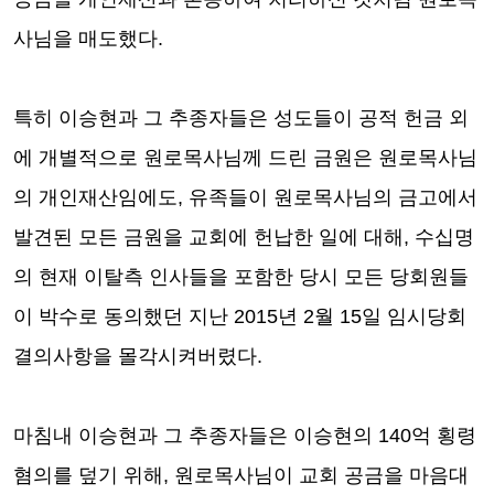
사님을 매도했다
.
특히 이승현과 그 추종자들은 성도들이 공적 헌금 외
에 개별적으로 원로목사님께 드린 금원은 원로목사님
의 개인재산임에도
,
유족들이 원로목사님의 금고에서
발견된 모든 금원을 교회에 헌납한 일에 대해
,
수십명
의 현재 이탈측 인사들을 포함한
당시 모든 당회원들
이 박수로 동의했던 지난
2015
년
2
월
15
일 임시당회
결의사항을 몰각시켜버렸다
.
마침내 이승현과 그 추종자들은 이승현의
140
억 횡령
혐의를 덮기 위해
,
원로목사님이 교회 공금을 마음대