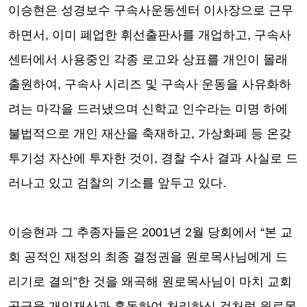
이승현은 성경보수 구속사운동센터 이사장으로 근무
하면서
,
이미 폐업한 휘선출판사를 개업하고
,
구속사
센터에서 사용중인 각종 로고와 상표를 개인이 몰래
출원하여
,
구속사 시리즈 및 구속사 운동을 사유화하
려는 마각을 드러냈으며 신학교 인수라는 미명 하에
불법적으로 개인 재산을 축재하고
,
가상화폐 등 온갖
투기성 자산에 투자한 것이
,
경찰 수사 결과 사실로 드
러나고 있고 검찰의 기소를 앞두고 있다
.
이승현과 그 추종자들은
2001
년
2
월 당회에서
“
본 교
회 공적인 재정의 최종 결정권을 원로목사님에게 드
리기로 결의
”
한 것을 왜곡해 원로목사님이 마치 교회
공금을 개인재산과 혼동하여 처리하신 것처럼 원로목