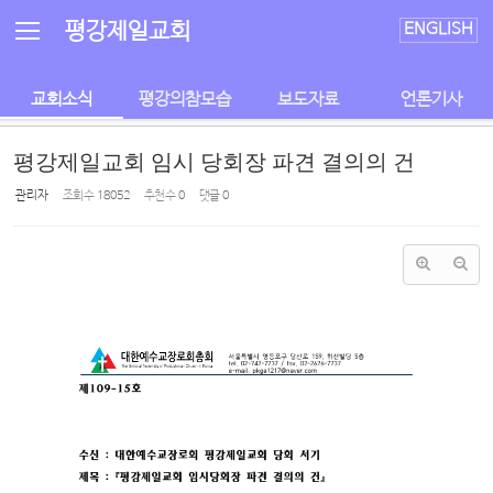
Sketchbook5, 스케치북5
Sketchbook5, 스케치북5
평강제일교회
ENGLISH
교회소식
평강의참모습
보도자료
언론기사
평강제일교회 임시 당회장 파견 결의의 건
관리자
조회 수
18052
추천 수
0
댓글
0