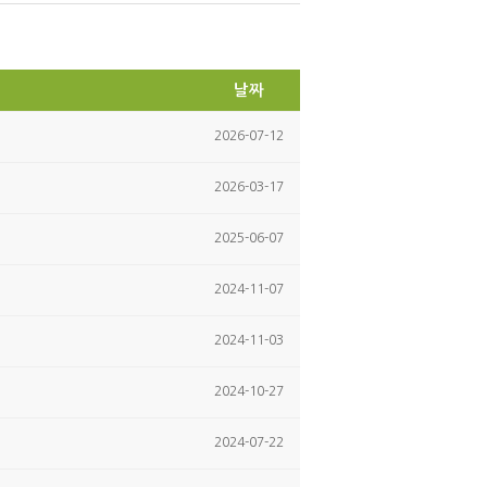
itte
ce
r
bo
ok
날짜
2026-07-12
2026-03-17
2025-06-07
2024-11-07
2024-11-03
2024-10-27
2024-07-22