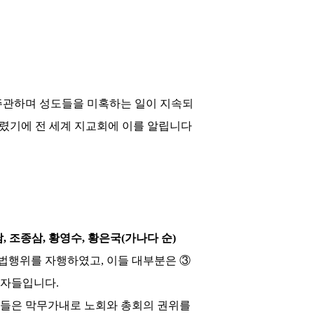
주관하며 성도들을 미혹하는 일이 지속되
렸기에 전 세계 지교회에 이를 알립니다
남
,
조종삼
,
황영수
,
황은국
(
가나다 순
)
불법행위를 자행하였고
,
이들 대부분은
③
 자들입니다
.
이들은 막무가내로 노회와 총회의 권위를