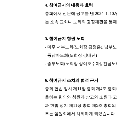
4.
참여금지의 내용과 효력
총회에서 신문에 공고를 낸
2024. 1. 10.
는 소속 교회나 노회의 권징재판을 통
5.
참여금지 청원 노회
-
미주 서부노회
(
노회장 김정훈
),
남부노
-
동남아노회
(
노회장 강태진
)
-
중부노회
(
노회장 성여호수아
),
전남노
6.
참여금지 조치의 법적 근거
총회 헌법 정치 제
11
장 총회 제
4
조 총회
출하는 헌의와 청원과 상고와 소원과 
과 헌법 정치 제
11
장 총회 제
5
조 총회의
무는 임원회에서 처리하게 되었습니다
.