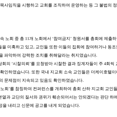
 목사임직을 시행하고 교회를 조직하여 운영하는 등 그 불법의 정
속 노회 중 총
11
개 노회에서
‘
참여금지
’
청원서를 총회에 제출
들을 미혹하고 있고
,
교인들 또한 이들의 집회에 참여하거나 동조
을 파악하여 강력한 조치를 취해달라는 취지였습니다
.
 당회의
‘
시찰의뢰
’
를 요청받아 시찰한 결과 징계자들이 주
4
회씩 
을 확인하였습니다
.
또한 국내 지교회 소속 교인들은 더케이호텔이
의 문제점이 지속되고 있음도 확인하였습니다
.
남노회
’
를 참칭하여 컨퍼런스를 개최하여 총회 산하 지교회 교인
 분열과 교단의 질서와 권위가 훼손되어서는 안되겠다는 판단 하
정을 내리고 신문에 공고를 내게 되었습니다
.