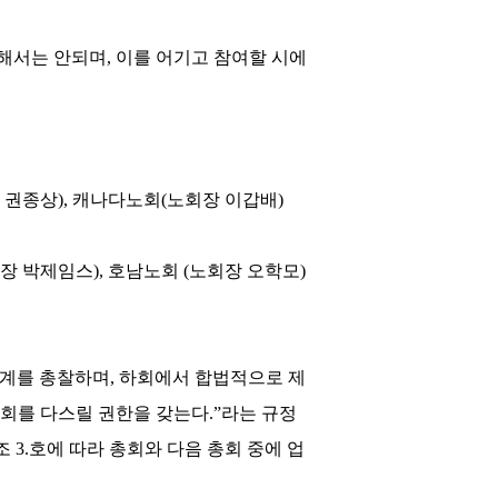
여해서는 안되며
,
이를 어기고 참여할 시에
 권종상
),
캐나다노회
(
노회장 이갑배
)
장 박제임스
),
호남노회
(
노회장 오학모
)
관계를 총찰하며
,
하회에서 합법적으로 제
교회를 다스릴 권한을 갖는다
.”
라는 규정
조
3.
호에 따라 총회와 다음 총회 중에 업