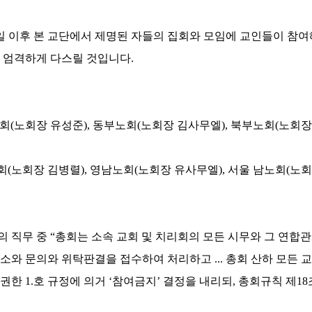
일 이후 본 교단에서 제명된 자들의 집회와 모임에 교인들이 참
해 엄격하게 다스릴 것입니다
.
회
(
노회장 유성준
),
동부노회
(
노회장 김사무엘
),
북부노회
(
노회장
회
(
노회장 김병렬
),
영남노회
(
노회장 유사무엘
),
서울 남노회
(
노회
의 직무 중
“
총회는 소속 교회 및 치리회의 모든 시무와 그 연합
고소와 문의와 위탁판결을 접수하여 처리하고
...
총회 산하 모든 
 권한
1.
호 규정에 의거
‘
참여금지
’
결정을 내리되
,
총회규칙 제
18