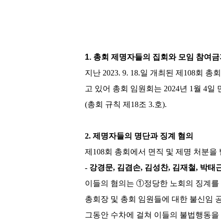
1. 총회 제명자들의 집회와 모임 참여금
지난
2023. 9. 18.
일 개최된 제
108
회 총
고 있어 총회 임원회는
2024
년
1
월
4
일 
(
총회 규칙 제
18
조
3.
호
).
2.
제명자들의 명단과 징계 혐의
제
108
회 총회에서 면직 및 제명 처분을
-
강경문
,
김겸손
,
김성찬
,
김재철
,
박태
이들의 혐의는
①
정당한 노회의 징계를
총회장 및 총회 임원들에 대한 불신임
그동안 수차에 걸쳐 이들의 불법행동을