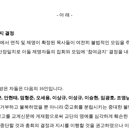
-
아 래
-
지 결정
회에서 면직 및 제명이 확정된 목사들이 여전히 불법적인 모임을 
만장일치로 이들 제명자들의 집회와 모임에
‘
참여금지
’
결정을 내
 받은 자들은 다음의
16
인입니다
.
근
,
안현태
,
엄형준
,
오세용
,
이상규
,
이성규
,
이승현
,
임광호
,
조영
 거부하고 불복하였을 뿐 아니라
②
교회를 분립시키는 중대한 
 공고를 교계신문에 게재함으로써 교단의 명예를 심각하게 훼손한
 중단할 것과 총회의 결정과 지시를 이행할 것을 권고하였으나 