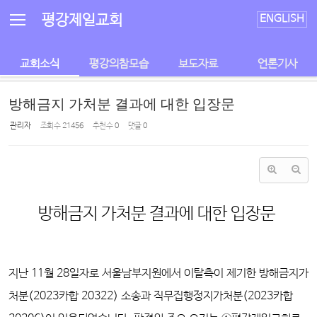
Sketchbook5, 스케치북5
Sketchbook5, 스케치북5
평강제일교회
ENGLISH
교회소식
평강의참모습
보도자료
언론기사
방해금지 가처분 결과에 대한 입장문
관리자
조회 수
21456
추천 수
0
댓글
0
방해금지 가처분 결과에 대한 입장문
지난 11월 28일자로 서울남부지원에서 이탈측이 제기한 방해금지가
처분(2023카합 20322) 소송과 직무집행정지가처분(2023카합