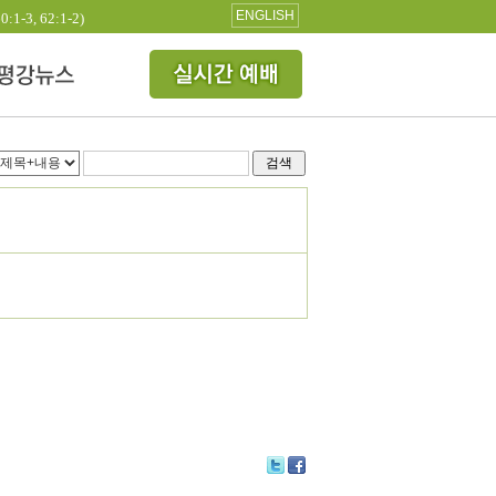
ENGLISH
3, 62:1-2)
검색
Tw
Fa