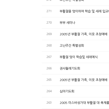
271
부활절을 맞이하여 학습 및 세례 입
270
부부 세미나
269
2005년 부활절 가족, 이웃 초청예배
268
고난주간 특별성회
267
부활절 맞이 학습및 세례예식
266
권사월례기도회
265
2005년 부활절 가족, 이웃 초청예배
264
심야기도회
263
2005 미스바성가대 부활절 대 축