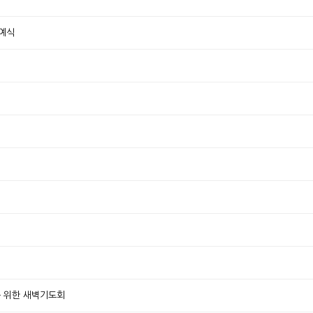
교예식
제를 위한 새벽기도회