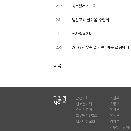
262
장로월례기도회
261
남선교회 한마음 수련회
»
권사임직예배
259
2005년 부활절 가족, 이웃 초청예배
목록
패밀리
남선교회
소년부
사이트
실로선교회
초등부
요셉선교회
유년부
그루터기선교회
유치부
헵시바선교회
영아부
사무엘어린이