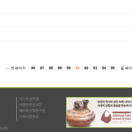
첫 페이지
끝 페
86
87
88
89
90
91
92
93
94
95
미스바성가대
샤론찬양선교단
베리트신학연구원
기독사관학교
선교회