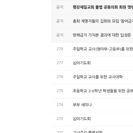
공지
평강제일교회 불법 공동의회 회원 명부
공지
총회 제명자들의 집회와 모임 ‘참여금지
공지
방해금지 가처분 결과에 대한 입장문
278
주일학교 교사(영아부-고등부)를 위
277
심야기도회
276
주일학교 교사를 위한 교사대학
275
초등학교 3-6학년 학생들을 위한 공
274
부부 세미나
273
심야기도회
272
고난주간 특별성회