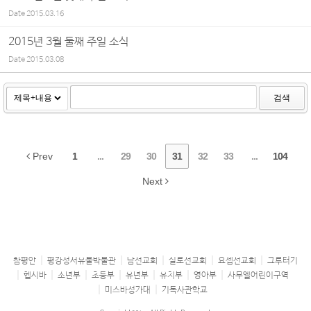
Date
2015.03.16
2015년 3월 둘째 주일 소식
Date
2015.03.08
검색
Prev
1
...
29
30
31
32
33
...
104
Next
참평안
평강성서유물박물관
남선교회
실로선교회
요셉선교회
그루터기
헵시바
소년부
초등부
유년부
유치부
영아부
사무엘어린이구역
미스바성가대
기독사관학교