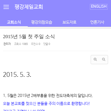
Sketchbook5, 스케치북5
Sketchbook5, 스케치북5
평강제일교회
ENGLISH
교회소식
평강의참모습
보도자료
언론기사
2015년 5월 첫 주일 소식
관리자
조회 수
1065
추천 수
0
댓글
0
2015. 5. 3.
1.
5월은 2015년 2배부흥을 위한 전도대축제의 달입니다.
오늘 본교회를 찾으신 분들을 주의 이름으로 환영합니다!