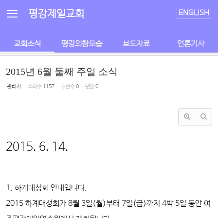
Sketchbook5, 스케치북5
Sketchbook5, 스케치북5
평강제일교회
ENGLISH
교회소식
평강의참모습
보도자료
언론기사
2015년 6월 둘째 주일 소식
관리자
조회 수
1157
추천 수
0
댓글
0
2015. 6. 14.
1. 하계대성회 안내입니다.
2015 하계대성회가 8월 3일(월)부터 7일(금)까지 4박 5일 동안 여