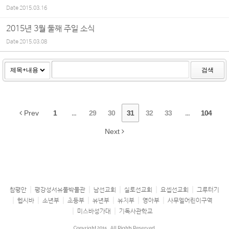
Date
2015.03.16
2015년 3월 둘째 주일 소식
Date
2015.03.08
검색
Prev
1
...
29
30
31
32
33
...
104
Next
참평안
평강성서유물박물관
남선교회
실로선교회
요셉선교회
그루터기
헵시바
소년부
초등부
유년부
유치부
영아부
사무엘어린이구역
미스바성가대
기독사관학교
Copyright 2015
All Rights Reserved.