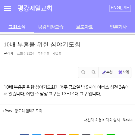
Sketchbook5, 스케치북5
Sketchbook5, 스케치북5
평강제일교회
ENGLISH
교회소식
평강의참모습
보도자료
언론기사
10배 부흥을 위한 심야기도회
관리자
조회 수
3524
추천 수
0
댓글
0
수정
삭제
10배 부흥을 위한 심야기도회가 매주 금요일 밤 9시에 야베스 성전 2층에
서 있습니다. 이번 주 담당 교구는 13-14대 교구 입니다.
Prev
장로회 월례기도회
새신자 초청 바자회 실시
Next